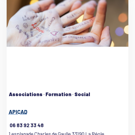
Associations
·
Formation
·
Social
APICAD
06 83 92 33 48
1 esplanade Charles de Gaulle 33190 La Réole