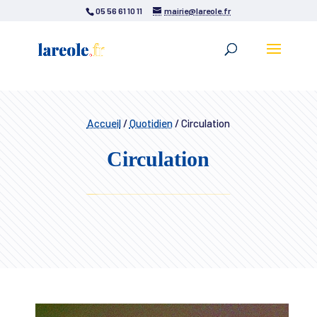
05 56 61 10 11
mairie@lareole.fr
Accueil
/
Quotidien
/
Circulation
Circulation