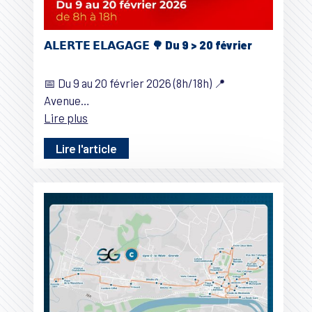
𝗔𝗟𝗘𝗥𝗧𝗘 𝗘𝗟𝗔𝗚𝗔𝗚𝗘 🌳 Du 9 > 20 février
📅 Du 9 au 20 février 2026 (8h/18h) 📍
Avenue…
Lire plus
Lire l'article