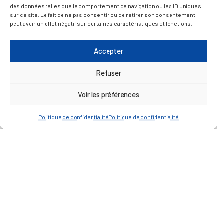
des données telles que le comportement de navigation ou les ID uniques
sur ce site. Le fait de ne pas consentir ou de retirer son consentement
peut avoir un effet négatif sur certaines caractéristiques et fonctions.
MAIRIE LA RÉOLE
Accepter
Refuser
Voir les préférences
Politique de confidentialité
Politique de confidentialité
Esplanade Charles de Gaulle
33 190 La Réole
05 56 61 10 11
mairie@lareole.fr
Du lundi au jeudi inclus : 8h30 à 12h30 et 13h30 à
17h00
Vendredi : 9h00 à 12h00