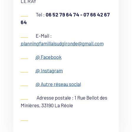
LE RAY
Tel :
06 52 79 64 74 - 07 66 42 67
64
E-Mail :
planningfamilialsudgironde@gmail.com
@ Facebook
@ Instagram
@ Autre réseau social
Adresse postale : 1 Rue Bellot des
Minières, 33190 La Réole