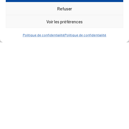
— Découvrir et visiter
Refuser
Voir les préférences
Politique de confidentialité
Politique de confidentialité
Mentions légales
Politique de confidentialité
Plan du site
Contacter la Mairie