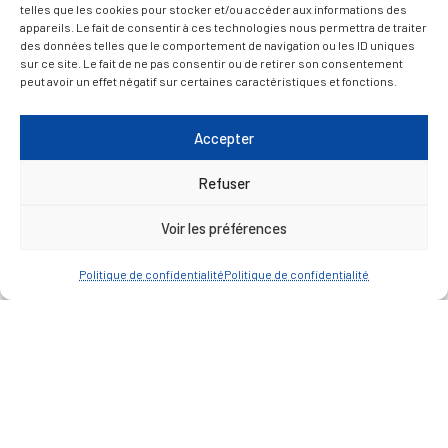
telles que les cookies pour stocker et/ou accéder aux informations des
appareils. Le fait de consentir à ces technologies nous permettra de traiter
des données telles que le comportement de navigation ou les ID uniques
D’ART ET D’HISTOIRE
sur ce site. Le fait de ne pas consentir ou de retirer son consentement
peut avoir un effet négatif sur certaines caractéristiques et fonctions.
— Découvrir et visiter
Accepter
Refuser
Voir les préférences
Politique de confidentialité
Politique de confidentialité