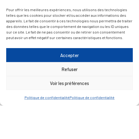
Pour offrir les meilleures expériences, nous utilisons des technologies
telles que les cookies pour stocker et/ou accéder aux informations des
appareils. Le fait de consentir à ces technologies nous permettra de traiter
— Accéder au kiosque
des données telles que le comportement de navigation ou les ID uniques
sur ce site. Le fait de ne pas consentir ou de retirer son consentement
peut avoir un effet négatif sur certaines caractéristiques et fonctions.
D’ART ET D’HISTOIRE
Accepter
— Découvrir et visiter
Refuser
Voir les préférences
Politique de confidentialité
Politique de confidentialité