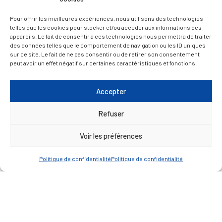
— Accéder au kiosque
Pour offrir les meilleures expériences, nous utilisons des technologies
telles que les cookies pour stocker et/ou accéder aux informations des
D’ART ET D’HISTOIRE
appareils. Le fait de consentir à ces technologies nous permettra de traiter
des données telles que le comportement de navigation ou les ID uniques
sur ce site. Le fait de ne pas consentir ou de retirer son consentement
— Découvrir et visiter
peut avoir un effet négatif sur certaines caractéristiques et fonctions.
Accepter
Refuser
Voir les préférences
Politique de confidentialité
Politique de confidentialité