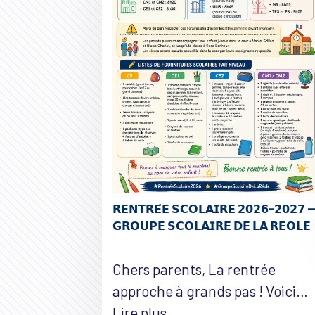
𝗥𝗘𝗡𝗧𝗥𝗘́𝗘 𝗦𝗖𝗢𝗟𝗔𝗜𝗥𝗘 𝟮𝟬𝟮𝟲-𝟮𝟬𝟮𝟳 
𝗚𝗥𝗢𝗨𝗣𝗘 𝗦𝗖𝗢𝗟𝗔𝗜𝗥𝗘 𝗗𝗘 𝗟𝗔 𝗥𝗘́𝗢𝗟𝗘
Chers parents, La rentrée
approche à grands pas ! Voici…
Lire plus