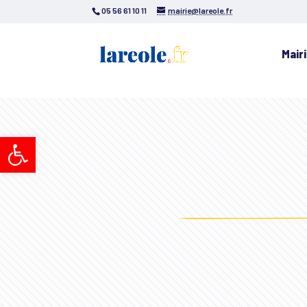
05 56 61 10 11
mairie@lareole.fr
Mair
Ouvrir la barre d’outils