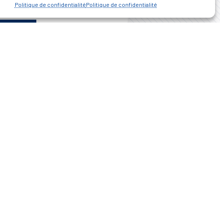
plus
Politique de confidentialité
Politique de confidentialité
 l'article
D’ART ET D’HISTOIRE