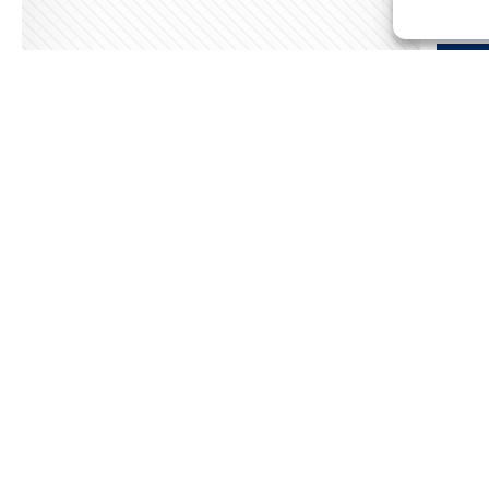
Lire 
Lire
CCÈS RAPIDE
A FEUILLETER !
vaux