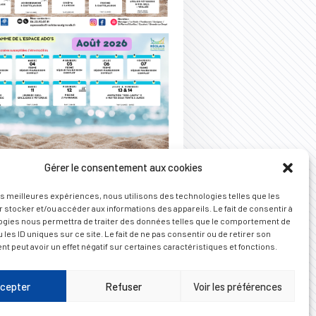
Gérer le consentement aux cookies
ng espace ados | Juillet et
les meilleures expériences, nous utilisons des technologies telles que les
 stocker et/ou accéder aux informations des appareils. Le fait de consentir à
ogies nous permettra de traiter des données telles que le comportement de
 les ID uniques sur ce site. Le fait de ne pas consentir ou de retirer son
 peut avoir un effet négatif sur certaines caractéristiques et fonctions.
’𝗲́𝘁𝗲́ 𝘀’𝗮𝗻𝗻𝗼𝗻𝗰𝗲 𝗿𝗶𝗰𝗵𝗲
𝘃𝗲𝗻𝘁𝘂𝗿𝗲𝘀 𝗮̀ 𝗹’𝗘𝘀𝗽𝗮𝗰𝗲
cepter
Refuser
Voir les préférences
 du…