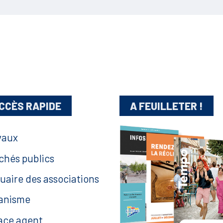
CCÈS RAPIDE
A FEUILLETER !
vaux
chés publics
uaire des associations
anisme
ace agent