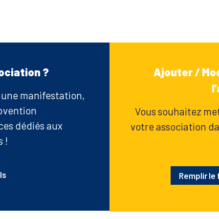
ociation ?
Ajouter / Mod
l
r une manifestation,
bvention
Vous souhaitez mett
ices dédiés aux
votre association dan
 !
ls
Remplir le