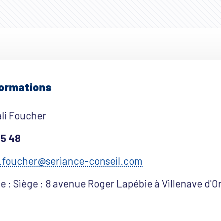
formations
li Foucher
05 48
.foucher@seriance-conseil.com
e : Siège : 8 avenue Roger Lapébie à Villenave d'