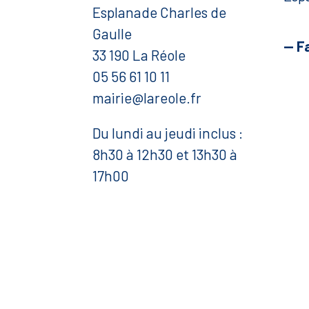
Esplanade Charles de
Gaulle
— F
33 190 La Réole
05 56 61 10 11
mairie@lareole.fr
Du lundi au jeudi inclus :
8h30 à 12h30 et 13h30 à
17h00
Vendredi : 9h00 à 12h00
— Contacter la Mairie
Mentions légales
Politique de confidentialité