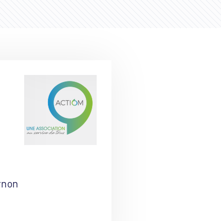
Ornon