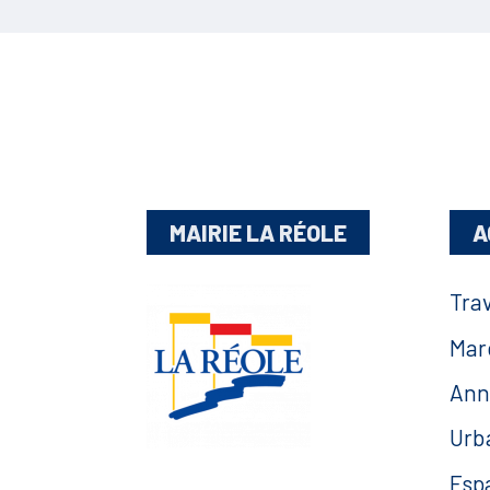
MAIRIE LA RÉOLE
A
Tra
Mar
Ann
Urb
Esp