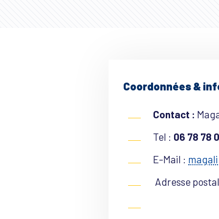
Coordonnées & in
Contact :
Maga
Tel :
06 78 78 
E-Mail :
magali
Adresse postal