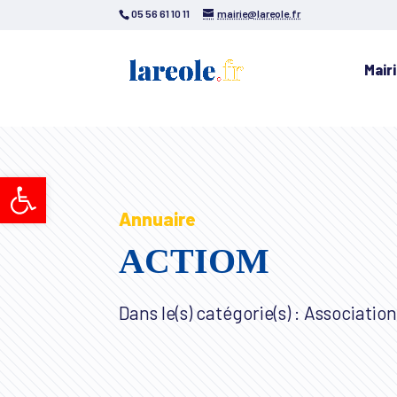
05 56 61 10 11
mairie@lareole.fr
Mair
Ouvrir la barre d’outils
Annuaire
ACTIOM
Dans le(s) catégorie(s) : Association