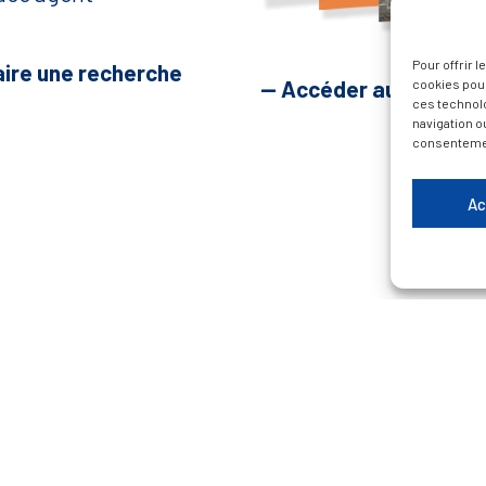
Pour offrir 
aire une recherche
— Accéder au kiosque
cookies pour
ces technol
navigation ou
consentement
Ac
Plan du site
Contacter la Mairie