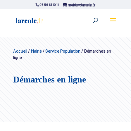
05 56 61 10 11
mairie@lareole.fr
Accueil
/
Mairie
/
Service Population
/
Démarches en
ligne
Démarches en ligne