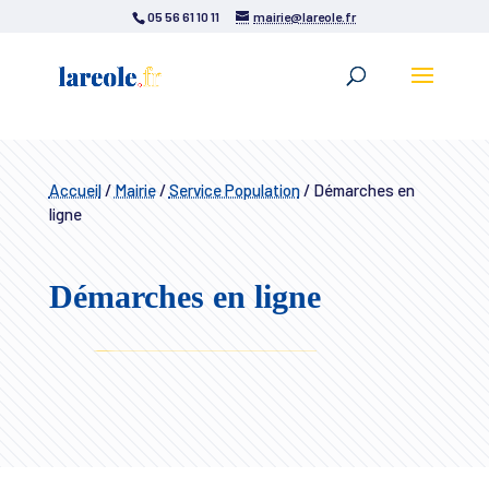
05 56 61 10 11
mairie@lareole.fr
Accueil
/
Mairie
/
Service Population
/
Démarches en
ligne
Démarches en ligne