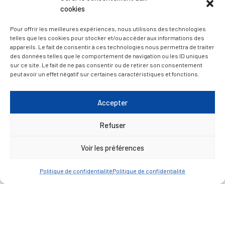
D’ART ET D’HISTOIRE
cookies
Pour offrir les meilleures expériences, nous utilisons des technologies
— Découvrir et visiter
telles que les cookies pour stocker et/ou accéder aux informations des
appareils. Le fait de consentir à ces technologies nous permettra de traiter
des données telles que le comportement de navigation ou les ID uniques
sur ce site. Le fait de ne pas consentir ou de retirer son consentement
peut avoir un effet négatif sur certaines caractéristiques et fonctions.
Accepter
Refuser
Voir les préférences
Politique de confidentialité
Politique de confidentialité
Mentions légales
Politique de confidentialité