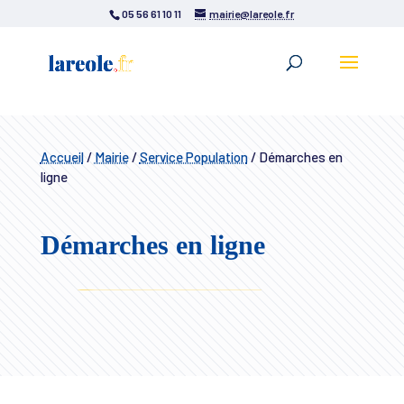
05 56 61 10 11
mairie@lareole.fr
Accueil
/
Mairie
/
Service Population
/
Démarches en
ligne
Démarches en ligne