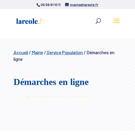
05 56 61 10 11
mairie@lareole.fr
Accueil
/
Mairie
/
Service Population
/
Démarches en
ligne
Démarches en ligne