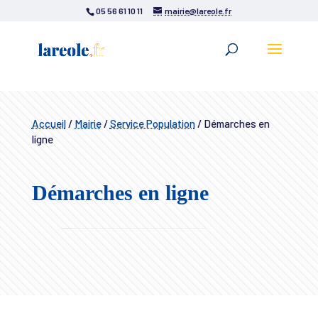
05 56 61 10 11
mairie@lareole.fr
Accueil
/
Mairie
/
Service Population
/
Démarches en
ligne
Démarches en ligne