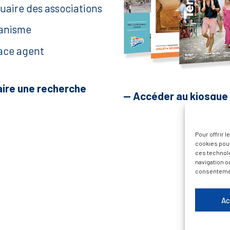
uaire des associations
anisme
ace agent
aire une recherche
— Accéder au kiosque
Pour offrir 
cookies pour
ces technol
navigation ou
consentement
Ac