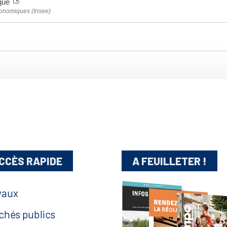
ique
 économiques (Insee)
CCÈS RAPIDE
A FEUILLETER !
vaux
chés publics