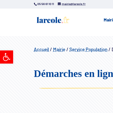
05 56 61 10 11
mairie@lareole.fr
Mair
Accueil
/
Mairie
/
Service Population
/
D
Ouvrir la barre d’outils
Démarches en lig