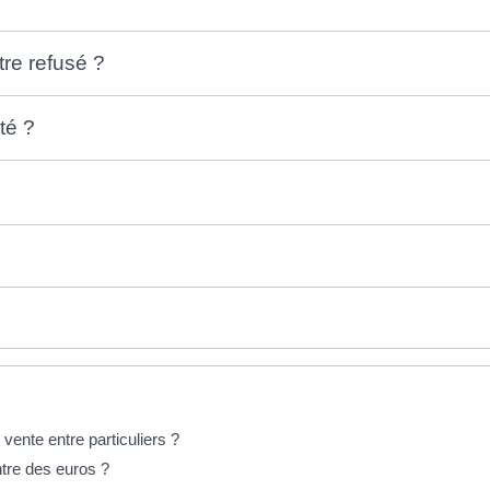
tre refusé ?
té ?
e vente entre particuliers ?
tre des euros ?