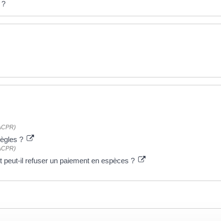
 ?
 (ACPR)
règles ?
 (ACPR)
 peut-il refuser un paiement en espèces ?