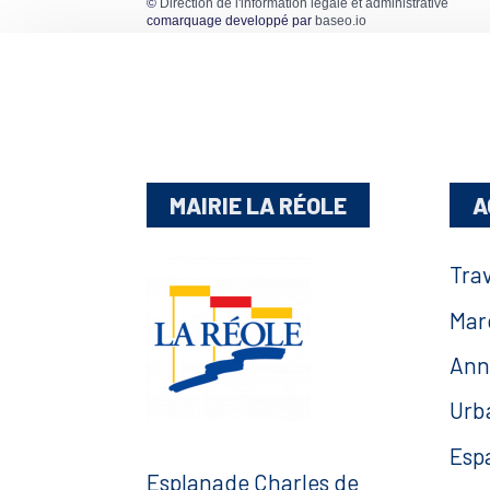
©
Direction de l'information légale et administrative
comarquage developpé par
baseo.io
MAIRIE LA RÉOLE
A
Tra
Mar
Ann
Urb
Esp
Esplanade Charles de