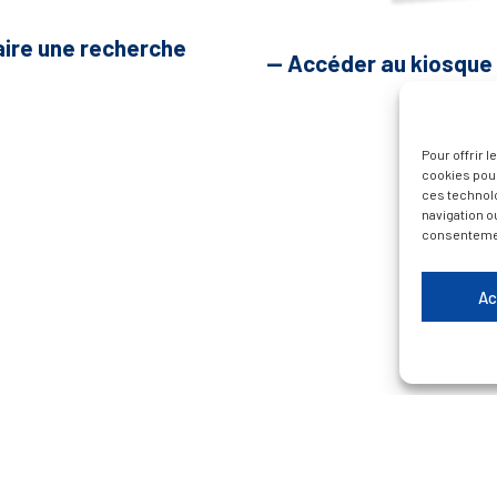
aire une recherche
— Accéder au kiosque
Pour offrir 
cookies pour
ces technol
navigation ou
consentement
Ac
Plan du site
Contacter la Mairie