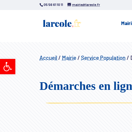
05 56 61 10 11
mairie@lareole.fr
Mair
Accueil
/
Mairie
/
Service Population
/
D
Ouvrir la barre d’outils
Démarches en lig