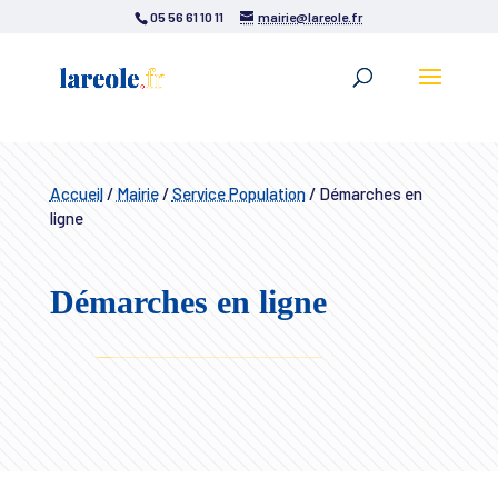
05 56 61 10 11
mairie@lareole.fr
Accueil
/
Mairie
/
Service Population
/
Démarches en
ligne
Démarches en ligne