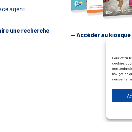
ace agent
aire une recherche
— Accéder au kiosque
Pour offrir 
cookies pour
ces technol
navigation ou
consentement
Ac
Plan du site
Contacter la Mairie