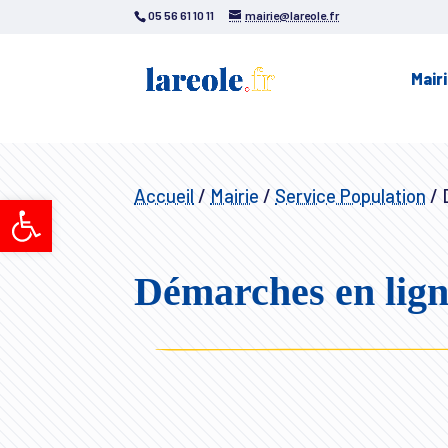
05 56 61 10 11
mairie@lareole.fr
Mair
Accueil
/
Mairie
/
Service Population
/
D
Ouvrir la barre d’outils
Démarches en lig