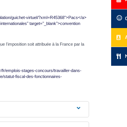
opulation/guichet-virtuel/?xml=R45368">Pacs</a>
-internationales" target="_blank">convention
 l'imposition soit attribuée à la France par la
fr/fr/emplois-stages-concours/travailler-dans-
le/statut-fiscal-des-fonctionnaires-