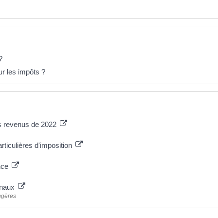
?
ur les impôts ?
es revenus de 2022
rticulières d'imposition
ance
ionaux
angères