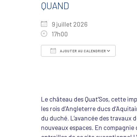
QUAND
9 juillet 2026
17h00
AJOUTER AU CALENDRIER
Télécharger ICS
Calen
Le château des Quat’Sos, cette impo
les rois d’Angleterre ducs d’Aquita
du duché. L’avancée des travaux d
nouveaux espaces. En compagnie d
entrailles de ce site exceptionnel !