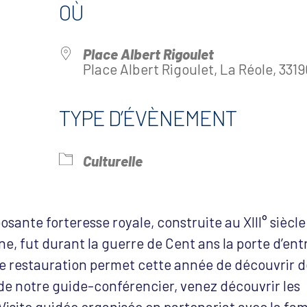
OÙ
Place Albert Rigoulet
Place Albert Rigoulet, La Réole, 3319
TYPE D’ÉVÈNEMENT
drier Google
iCalendar
Offi
Culturelle
sante forteresse royale, construite au XIII° siècle
ine, fut durant la guerre de Cent ans la porte d’ent
e restauration permet cette année de découvrir 
e notre guide-conférencier, venez découvrir les
 Visite guidée organisée en partenariat avec la fam