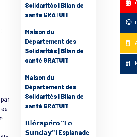
Solidarités | Bilan de
santé GRATUIT
0
Maison du
Département des
Solidarités | Bilan de
santé GRATUIT
ce 365
Outlook Live
Maison du
Département des
Solidarités | Bilan de
 par
santé GRATUIT
rée
de
𝗕𝗶𝗲̀𝗿𝗮𝗽𝗲́𝗿𝗼 "𝗟𝗲
𝗦𝘂𝗻𝗱𝗮𝘆" | Esplanade
ille