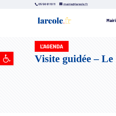
05 56 61 10 11
mairie@lareole.fr
Mair
L'AGENDA
Ouvrir la barre d’outils
Visite guidée – Le