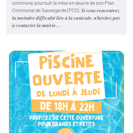
commune poursuit la mise en œuvre de son Plan
Communal de Sauvegarde (PCS). 𝑺𝒊 𝒗𝒐𝒖𝒔 𝒓𝒆𝒏𝒄𝒐𝒏𝒕𝒓𝒆𝒛
𝒍𝒂 𝒎𝒐𝒊𝒏𝒅𝒓𝒆 𝒅𝒊𝒇𝒇𝒊𝒄𝒖𝒍𝒕𝒆́ 𝒍𝒊𝒆́𝒆 𝒂̀ 𝒍𝒂 𝒄𝒂𝒏𝒊𝒄𝒖𝒍𝒆, 𝒏'𝒉𝒆́𝒔𝒊𝒕𝒆𝒛 𝒑𝒂𝒔
𝒂̀ 𝒄𝒐𝒏𝒕𝒂𝒄𝒕𝒆𝒓 𝒍𝒂 𝒎𝒂𝒊𝒓𝒊𝒆....