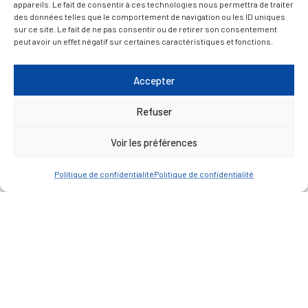
14 Avr 2026
|
Actualités
,
Aides
,
Aides
,
Associations
,
appareils. Le fait de consentir à ces technologies nous permettra de traiter
des données telles que le comportement de navigation ou les ID uniques
Population
,
Solidarité
sur ce site. Le fait de ne pas consentir ou de retirer son consentement
Le département Urgence du Secours Catholique se
peut avoir un effet négatif sur certaines caractéristiques et fonctions.
déplace dans le Réolais pour rencontrer les
personnes touchées par les inondations et qui ont
Accepter
encore besoin d’aide. 𝗔̀ 𝗽𝗮𝗿𝘁𝗶𝗿 𝗱𝘂 𝟮𝟭 𝗮𝘃𝗿𝗶𝗹, des
rendez-vous sont proposés pour vous
Refuser
accompagner selon vos besoins. > 𝟬𝟲 𝟳𝟲...
Voir les préférences
« Entrées précédentes
Politique de confidentialité
Politique de confidentialité