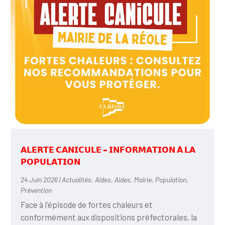
𝗔𝗟𝗘𝗥𝗧𝗘 𝗖𝗔𝗡𝗜𝗖𝗨𝗟𝗘 – 𝗜𝗡𝗙𝗢𝗥𝗠𝗔𝗧𝗜𝗢𝗡 𝗔̀ 𝗟𝗔
𝗣𝗢𝗣𝗨𝗟𝗔𝗧𝗜𝗢𝗡
24 Juin 2026
|
Actualités
,
Aides
,
Aides
,
Mairie
,
Population
,
Prévention
Face à l'épisode de fortes chaleurs et
conformément aux dispositions préfectorales, la