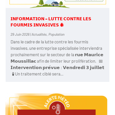
𝗜𝗡𝗙𝗢𝗥𝗠𝗔𝗧𝗜𝗢𝗡 – 𝗟𝗨𝗧𝗧𝗘 𝗖𝗢𝗡𝗧𝗥𝗘 𝗟𝗘𝗦
𝗙𝗢𝗨𝗥𝗠𝗜𝗦 𝗜𝗡𝗩𝗔𝗦𝗜𝗩𝗘𝗦 🐜
29 Juin 2026
|
Actualités
,
Population
Dans le cadre de la lutte contre les fourmis
invasives, une entreprise spécialisée interviendra
prochainement sur le secteur de la 𝗿𝘂𝗲 𝗠𝗮𝘂𝗿𝗶𝗰𝗲
𝗠𝗼𝘂𝘀𝘀𝗶𝗹𝗹𝗮𝗰 afin de limiter leur prolifération. 📅
𝗜𝗻𝘁𝗲𝗿𝘃𝗲𝗻𝘁𝗶𝗼𝗻 𝗽𝗿𝗲́𝘃𝘂𝗲 : 𝗩𝗲𝗻𝗱𝗿𝗲𝗱𝗶 𝟯 𝗷𝘂𝗶𝗹𝗹𝗲𝘁
🧪 Un traitement ciblé sera...