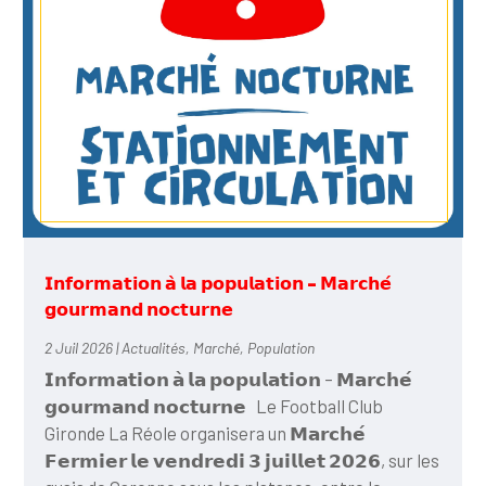
𝗜𝗻𝗳𝗼𝗿𝗺𝗮𝘁𝗶𝗼𝗻 𝗮̀ 𝗹𝗮 𝗽𝗼𝗽𝘂𝗹𝗮𝘁𝗶𝗼𝗻 – 𝗠𝗮𝗿𝗰𝗵𝗲́
𝗴𝗼𝘂𝗿𝗺𝗮𝗻𝗱 𝗻𝗼𝗰𝘁𝘂𝗿𝗻𝗲
2 Juil 2026
|
Actualités
,
Marché
,
Population
𝗜𝗻𝗳𝗼𝗿𝗺𝗮𝘁𝗶𝗼𝗻 𝗮̀ 𝗹𝗮 𝗽𝗼𝗽𝘂𝗹𝗮𝘁𝗶𝗼𝗻 – 𝗠𝗮𝗿𝗰𝗵𝗲́
𝗴𝗼𝘂𝗿𝗺𝗮𝗻𝗱 𝗻𝗼𝗰𝘁𝘂𝗿𝗻𝗲 Le Football Club
Gironde La Réole organisera un 𝗠𝗮𝗿𝗰𝗵𝗲́
𝗙𝗲𝗿𝗺𝗶𝗲𝗿 𝗹𝗲 𝘃𝗲𝗻𝗱𝗿𝗲𝗱𝗶 𝟯 𝗷𝘂𝗶𝗹𝗹𝗲𝘁 𝟮𝟬𝟮𝟲, sur les