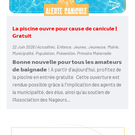
𝗟𝗮 𝗽𝗶𝘀𝗰𝗶𝗻𝗲 𝗼𝘂𝘃𝗿𝗲 𝗽𝗼𝘂𝗿 𝗰𝗮𝘂𝘀𝗲 𝗱𝗲 𝗰𝗮𝗻𝗶𝗰𝘂𝗹𝗲 |
𝗚𝗿𝗮𝘁𝘂𝗶𝘁
22 Juin 2026
|
Actualités
,
Enfance
,
Jeunes
,
Jeunesse
,
Mairie
,
Municipalité
,
Population
,
Prévention
,
Primaire Maternelle
𝗕𝗼𝗻𝗻𝗲 𝗻𝗼𝘂𝘃𝗲𝗹𝗹𝗲 𝗽𝗼𝘂𝗿 𝘁𝗼𝘂𝘀 𝗹𝗲𝘀 𝗮𝗺𝗮𝘁𝗲𝘂𝗿𝘀
𝗱𝗲 𝗯𝗮𝗶𝗴𝗻𝗮𝗱𝗲 ! À partir d'aujourd'hui, profitez de
la piscine en entrée gratuite Cette ouverture est
rendue possible grâce à l'implication des agents de
la municipalité, des élus, ainsi qu'au soutien de
l’Association des Nageurs...