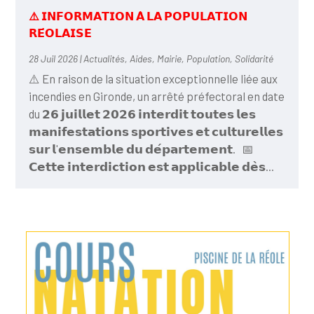
⚠️ 𝗜𝗡𝗙𝗢𝗥𝗠𝗔𝗧𝗜𝗢𝗡 𝗔̀ 𝗟𝗔 𝗣𝗢𝗣𝗨𝗟𝗔𝗧𝗜𝗢𝗡
𝗥𝗘́𝗢𝗟𝗔𝗜𝗦𝗘
28 Juil 2026
|
Actualités
,
Aides
,
Mairie
,
Population
,
Solidarité
⚠️ En raison de la situation exceptionnelle liée aux
incendies en Gironde, un arrêté préfectoral en date
du 𝟮𝟲 𝗷𝘂𝗶𝗹𝗹𝗲𝘁 𝟮𝟬𝟮𝟲 𝗶𝗻𝘁𝗲𝗿𝗱𝗶𝘁 𝘁𝗼𝘂𝘁𝗲𝘀 𝗹𝗲𝘀
𝗺𝗮𝗻𝗶𝗳𝗲𝘀𝘁𝗮𝘁𝗶𝗼𝗻𝘀 𝘀𝗽𝗼𝗿𝘁𝗶𝘃𝗲𝘀 𝗲𝘁 𝗰𝘂𝗹𝘁𝘂𝗿𝗲𝗹𝗹𝗲𝘀
𝘀𝘂𝗿 𝗹'𝗲𝗻𝘀𝗲𝗺𝗯𝗹𝗲 𝗱𝘂 𝗱𝗲́𝗽𝗮𝗿𝘁𝗲𝗺𝗲𝗻𝘁. 📅
𝗖𝗲𝘁𝘁𝗲 𝗶𝗻𝘁𝗲𝗿𝗱𝗶𝗰𝘁𝗶𝗼𝗻 𝗲𝘀𝘁 𝗮𝗽𝗽𝗹𝗶𝗰𝗮𝗯𝗹𝗲 𝗱𝗲̀𝘀...