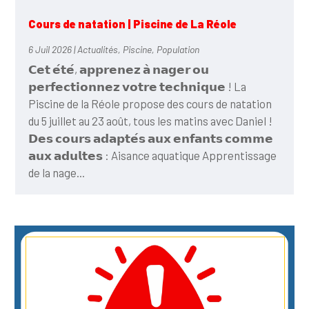
Cours de natation | Piscine de La Réole
6 Juil 2026
|
Actualités
,
Piscine
,
Population
𝗖𝗲𝘁 𝗲́𝘁𝗲́, 𝗮𝗽𝗽𝗿𝗲𝗻𝗲𝘇 𝗮̀ 𝗻𝗮𝗴𝗲𝗿 𝗼𝘂
𝗽𝗲𝗿𝗳𝗲𝗰𝘁𝗶𝗼𝗻𝗻𝗲𝘇 𝘃𝗼𝘁𝗿𝗲 𝘁𝗲𝗰𝗵𝗻𝗶𝗾𝘂𝗲 ! La
Piscine de la Réole propose des cours de natation
du 5 juillet au 23 août, tous les matins avec Daniel !
𝗗𝗲𝘀 𝗰𝗼𝘂𝗿𝘀 𝗮𝗱𝗮𝗽𝘁𝗲́𝘀 𝗮𝘂𝘅 𝗲𝗻𝗳𝗮𝗻𝘁𝘀 𝗰𝗼𝗺𝗺𝗲
𝗮𝘂𝘅 𝗮𝗱𝘂𝗹𝘁𝗲𝘀 : Aisance aquatique Apprentissage
de la nage...