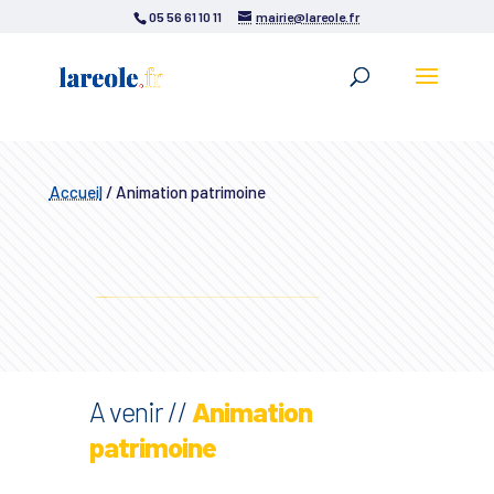
05 56 61 10 11
mairie@lareole.fr
Accueil
/
Animation patrimoine
A venir //
Animation
patrimoine