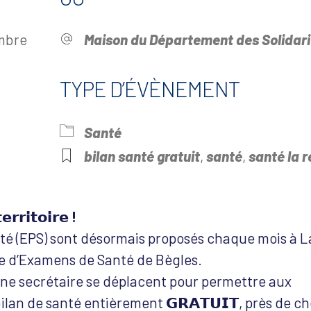
mbre
Maison du Département des Solidari
TYPE D’ÉVÈNEMENT
Santé
drier Google
iCalendar
Offi
bilan santé gratuit
,
santé
,
santé la r
𝗿𝗿𝗶𝘁𝗼𝗶𝗿𝗲 !
é (EPS) sont désormais proposés chaque mois à L
e d’Examens de Santé de Bègles.
une secrétaire se déplacent pour permettre aux
ilan de santé entièrement 𝗚𝗥𝗔𝗧𝗨𝗜𝗧, près de c