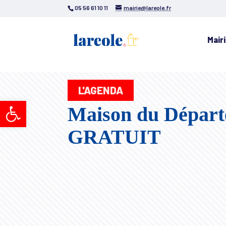
05 56 61 10 11
mairie@lareole.fr
Mair
L'AGENDA
Ouvrir la barre d’outils
Maison du Départe
GRATUIT