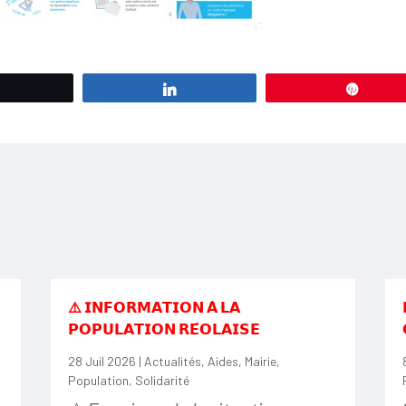
Tweetez
Partagez
Éping
⚠️ 𝗜𝗡𝗙𝗢𝗥𝗠𝗔𝗧𝗜𝗢𝗡 𝗔̀ 𝗟𝗔
𝗣𝗢𝗣𝗨𝗟𝗔𝗧𝗜𝗢𝗡 𝗥𝗘́𝗢𝗟𝗔𝗜𝗦𝗘
28 Juil 2026
|
Actualités
,
Aides
,
Mairie
,
Population
,
Solidarité