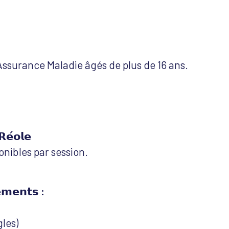
’Assurance Maladie âgés de plus de 16 ans.
𝗥𝗲́𝗼𝗹𝗲
onibles par session.
𝗲𝗺𝗲𝗻𝘁𝘀 :
les)