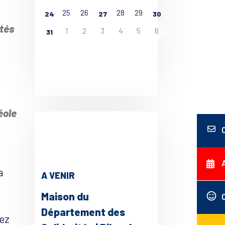
25
26
28
29
24
27
30
tés
1
2
3
4
5
6
31
ce 365
Outlook Live
éole
a
A VENIR
Maison du
Département des
hez