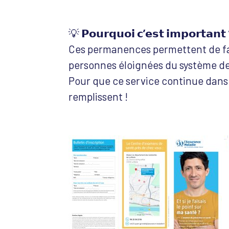
💡
𝗣𝗼𝘂𝗿𝗾𝘂𝗼𝗶 𝗰’𝗲𝘀𝘁 𝗶𝗺𝗽𝗼𝗿𝘁𝗮𝗻𝘁
Ces permanences permettent de fac
personnes éloignées du système de
Pour que ce service continue dans l
remplissent !