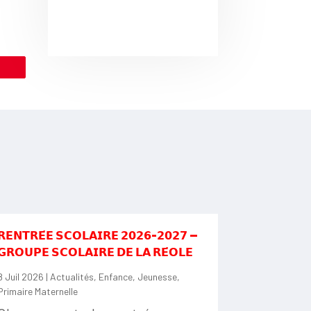
le
𝗥𝗘𝗡𝗧𝗥𝗘́𝗘 𝗦𝗖𝗢𝗟𝗔𝗜𝗥𝗘 𝟮𝟬𝟮𝟲-𝟮𝟬𝟮𝟳 —
𝗚𝗥𝗢𝗨𝗣𝗘 𝗦𝗖𝗢𝗟𝗔𝗜𝗥𝗘 𝗗𝗘 𝗟𝗔 𝗥𝗘́𝗢𝗟𝗘
8 Juil 2026
|
Actualités
,
Enfance
,
Jeunesse
,
Primaire Maternelle