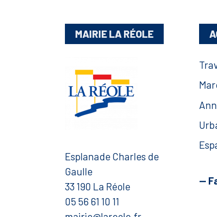
MAIRIE LA RÉOLE
A
Tra
Mar
Ann
Urb
Esp
Esplanade Charles de
Gaulle
— F
33 190 La Réole
05 56 61 10 11
mairie@lareole.fr