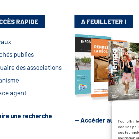
CCÈS RAPIDE
A FEUILLETER !
vaux
chés publics
uaire des associations
anisme
ace agent
aire une recherche
— Accéder au kiosque
Pour offrir 
cookies pour
ces technol
navigation ou