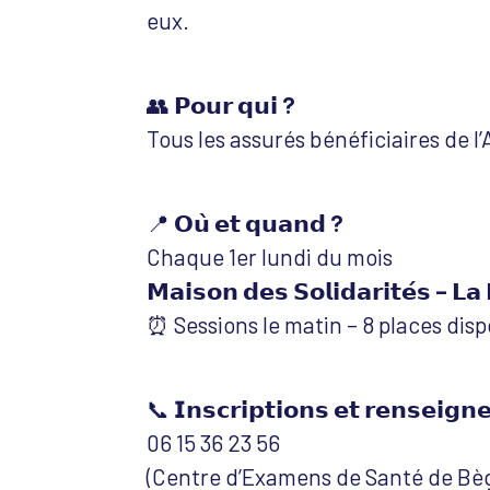
eux.
👥
𝗣𝗼𝘂𝗿 𝗾𝘂𝗶 ?
Tous les assurés bénéficiaires de l
📍
𝗢𝘂̀ 𝗲𝘁 𝗾𝘂𝗮𝗻𝗱 ?
Chaque 1er lundi du mois
𝗠𝗮𝗶𝘀𝗼𝗻 𝗱𝗲𝘀 𝗦𝗼𝗹𝗶𝗱𝗮𝗿𝗶𝘁𝗲́𝘀 – 𝗟𝗮 
⏰ Sessions le matin – 8 places disp
📞
𝗜𝗻𝘀𝗰𝗿𝗶𝗽𝘁𝗶𝗼𝗻𝘀 𝗲𝘁 𝗿𝗲𝗻𝘀𝗲𝗶𝗴𝗻
06 15 36 23 56
(Centre d’Examens de Santé de Bèg