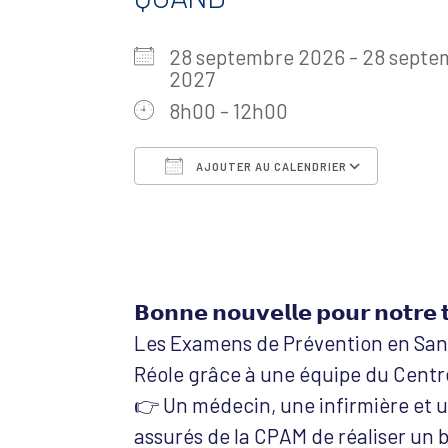
28 septembre 2026 - 28 septe
2027
8h00 - 12h00
AJOUTER AU CALENDRIER
Télécharger ICS
Calen
𝗕𝗼𝗻𝗻𝗲 𝗻𝗼𝘂𝘃𝗲𝗹𝗹𝗲 𝗽𝗼𝘂𝗿 𝗻𝗼𝘁𝗿𝗲 𝘁
Les Examens de Prévention en Sant
Réole grâce à une équipe du Centr
👉 Un médecin, une infirmière et 
assurés de la CPAM de réaliser un b