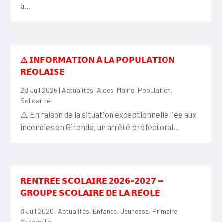
à...
⚠️ 𝗜𝗡𝗙𝗢𝗥𝗠𝗔𝗧𝗜𝗢𝗡 𝗔̀ 𝗟𝗔 𝗣𝗢𝗣𝗨𝗟𝗔𝗧𝗜𝗢𝗡
𝗥𝗘́𝗢𝗟𝗔𝗜𝗦𝗘
28 Juil 2026
|
Actualités
,
Aides
,
Mairie
,
Population
,
Solidarité
⚠️ En raison de la situation exceptionnelle liée aux
incendies en Gironde, un arrêté préfectoral...
𝗥𝗘𝗡𝗧𝗥𝗘́𝗘 𝗦𝗖𝗢𝗟𝗔𝗜𝗥𝗘 𝟮𝟬𝟮𝟲-𝟮𝟬𝟮𝟳 —
𝗚𝗥𝗢𝗨𝗣𝗘 𝗦𝗖𝗢𝗟𝗔𝗜𝗥𝗘 𝗗𝗘 𝗟𝗔 𝗥𝗘́𝗢𝗟𝗘
8 Juil 2026
|
Actualités
,
Enfance
,
Jeunesse
,
Primaire
Maternelle