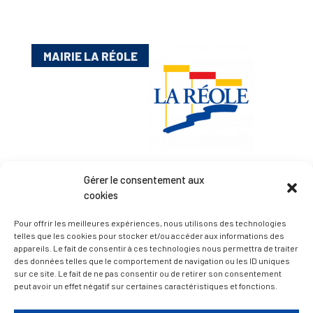
MAIRIE LA RÉOLE
Gérer le consentement aux
Esplanade Charles de Gaulle
cookies
33 190 La Réole
05 56 61 10 11
Pour offrir les meilleures expériences, nous utilisons des technologies
telles que les cookies pour stocker et/ou accéder aux informations des
mairie@lareole.fr
appareils. Le fait de consentir à ces technologies nous permettra de traiter
des données telles que le comportement de navigation ou les ID uniques
Du lundi au jeudi inclus : 8h30 à 12h30 et 13h30 à
sur ce site. Le fait de ne pas consentir ou de retirer son consentement
17h00
peut avoir un effet négatif sur certaines caractéristiques et fonctions.
Vendredi : 9h00 à 12h00