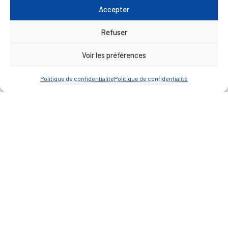
Accepter
— Contacter la Mairie
Refuser
ACCÈS RAPIDE
Travaux
Voir les préférences
Marchés publics
Politique de confidentialité
Politique de confidentialité
Annuaire des associations
Urbanisme
Espace agent
— Faire une recherche
A FEUILLETER !