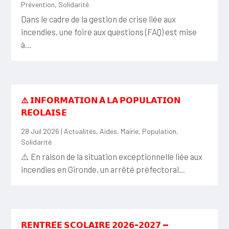
Prévention
,
Solidarité
Dans le cadre de la gestion de crise liée aux
incendies, une foire aux questions (FAQ) est mise
à...
⚠️ 𝗜𝗡𝗙𝗢𝗥𝗠𝗔𝗧𝗜𝗢𝗡 𝗔̀ 𝗟𝗔 𝗣𝗢𝗣𝗨𝗟𝗔𝗧𝗜𝗢𝗡
𝗥𝗘́𝗢𝗟𝗔𝗜𝗦𝗘
28 Juil 2026
|
Actualités
,
Aides
,
Mairie
,
Population
,
Solidarité
⚠️ En raison de la situation exceptionnelle liée aux
incendies en Gironde, un arrêté préfectoral...
𝗥𝗘𝗡𝗧𝗥𝗘́𝗘 𝗦𝗖𝗢𝗟𝗔𝗜𝗥𝗘 𝟮𝟬𝟮𝟲-𝟮𝟬𝟮𝟳 —