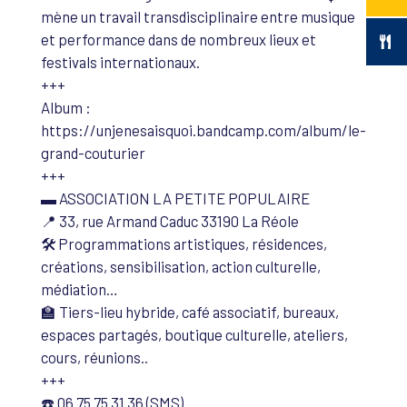
mène un travail transdisciplinaire entre musique
et performance dans de nombreux lieux et
festivals internationaux.
+++
Album :
https://unjenesaisquoi.bandcamp.com/album/le-
grand-couturier
+++
▬ ASSOCIATION LA PETITE POPULAIRE
📍 33, rue Armand Caduc 33190 La Réole
🛠️ Programmations artistiques, résidences,
créations, sensibilisation, action culturelle,
médiation…
🏫 Tiers-lieu hybride, café associatif, bureaux,
espaces partagés, boutique culturelle, ateliers,
cours, réunions..
+++
☎️ 06 75 75 31 36 (SMS)