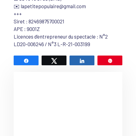
✉️ lapetitepopulaire@gmail.com
+++
Siret : 82469875700021
APE : 9001Z
Licences d’entrepreneur du spectacle : N°2
LD20-006246 / N°3 L-R-21-003199
Partagez
Tweetez
Partagez
Épingle