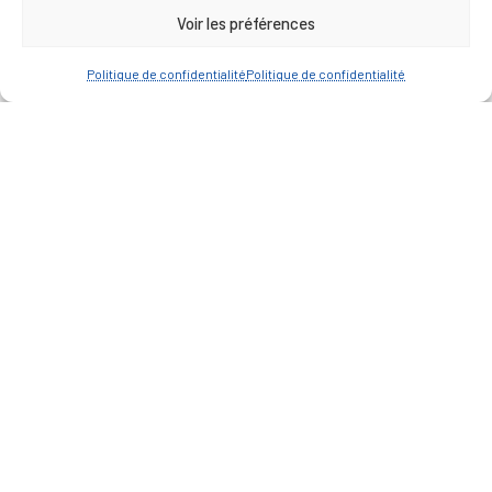
Voir les préférences
Du lundi au jeudi inclus : 8h30 à 12h30 et 13h30 à
17h00
Politique de confidentialité
Politique de confidentialité
Vendredi : 9h00 à 12h00
— Contacter la Mairie
ACCÈS RAPIDE
Travaux
Marchés publics
Annuaire des associations
Urbanisme
Espace agent
— Faire une recherche