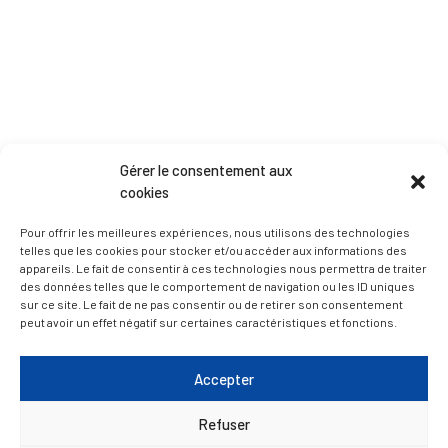
Gérer le consentement aux
MAIRIE LA RÉOLE
cookies
Pour offrir les meilleures expériences, nous utilisons des technologies
telles que les cookies pour stocker et/ou accéder aux informations des
appareils. Le fait de consentir à ces technologies nous permettra de traiter
des données telles que le comportement de navigation ou les ID uniques
sur ce site. Le fait de ne pas consentir ou de retirer son consentement
peut avoir un effet négatif sur certaines caractéristiques et fonctions.
Esplanade Charles de Gaulle
Accepter
33 190 La Réole
05 56 61 10 11
Refuser
mairie@lareole.fr