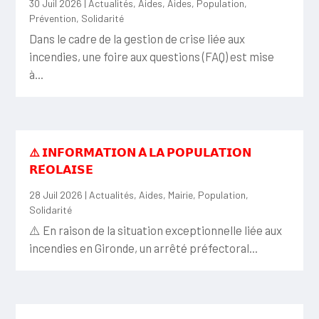
30 Juil 2026
|
Actualités
,
Aides
,
Aides
,
Population
,
Prévention
,
Solidarité
Dans le cadre de la gestion de crise liée aux
incendies, une foire aux questions (FAQ) est mise
à...
⚠️ 𝗜𝗡𝗙𝗢𝗥𝗠𝗔𝗧𝗜𝗢𝗡 𝗔̀ 𝗟𝗔 𝗣𝗢𝗣𝗨𝗟𝗔𝗧𝗜𝗢𝗡
𝗥𝗘́𝗢𝗟𝗔𝗜𝗦𝗘
28 Juil 2026
|
Actualités
,
Aides
,
Mairie
,
Population
,
Solidarité
⚠️ En raison de la situation exceptionnelle liée aux
incendies en Gironde, un arrêté préfectoral...