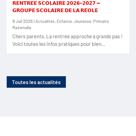
𝗥𝗘𝗡𝗧𝗥𝗘́𝗘 𝗦𝗖𝗢𝗟𝗔𝗜𝗥𝗘 𝟮𝟬𝟮𝟲-𝟮𝟬𝟮𝟳 —
𝗚𝗥𝗢𝗨𝗣𝗘 𝗦𝗖𝗢𝗟𝗔𝗜𝗥𝗘 𝗗𝗘 𝗟𝗔 𝗥𝗘́𝗢𝗟𝗘
8 Juil 2026
|
Actualités
,
Enfance
,
Jeunesse
,
Primaire
Maternelle
Chers parents, La rentrée approche à grands pas !
Voici toutes les infos pratiques pour bien...
Toutes les actualités