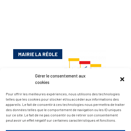
MAIRIE LA RÉOLE
Gérer le consentement aux
cookies
Pour offrir les meilleures expériences, nous utilisons des technologies
telles que les cookies pour stocker et/ou accéder aux informations des
appareils. Le fait de consentir à ces technologies nous permettra de traiter
Esplanade Charles de Gaulle
des données telles que le comportement de navigation ou les ID uniques
sur ce site. Le fait de ne pas consentir ou de retirer son consentement
33 190 La Réole
peut avoir un effet négatif sur certaines caractéristiques et fonctions.
05 56 61 10 11