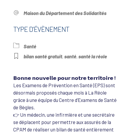
Maison du Département des Solidarités
TYPE D’ÉVÈNEMENT
Santé
bilan santé gratuit
,
santé
,
santé la réole
𝗕𝗼𝗻𝗻𝗲 𝗻𝗼𝘂𝘃𝗲𝗹𝗹𝗲 𝗽𝗼𝘂𝗿 𝗻𝗼𝘁𝗿𝗲 𝘁𝗲𝗿𝗿𝗶𝘁𝗼𝗶𝗿𝗲 !
Les Examens de Prévention en Santé (EPS) sont
désormais proposés chaque mois à La Réole
grâce à une équipe du Centre d’Examens de Santé
de Bègles.
👉 Un médecin, une infirmière et une secrétaire
se déplacent pour permettre aux assurés de la
CPAM de réaliser un bilan de santé entièrement