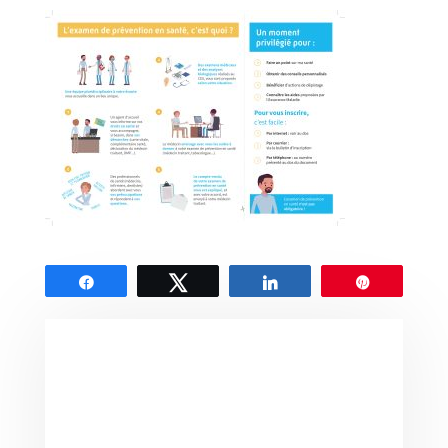
Partagez
Tweetez
Partagez
Épingle