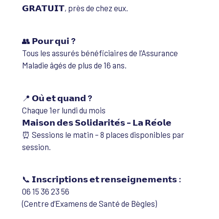
𝗚𝗥𝗔𝗧𝗨𝗜𝗧, près de chez eux.
👥
𝗣𝗼𝘂𝗿 𝗾𝘂𝗶 ?
Tous les assurés bénéficiaires de l’Assurance
Maladie âgés de plus de 16 ans.
📍
𝗢𝘂̀ 𝗲𝘁 𝗾𝘂𝗮𝗻𝗱 ?
Chaque 1er lundi du mois
𝗠𝗮𝗶𝘀𝗼𝗻 𝗱𝗲𝘀 𝗦𝗼𝗹𝗶𝗱𝗮𝗿𝗶𝘁𝗲́𝘀 – 𝗟𝗮 𝗥𝗲́𝗼𝗹𝗲
⏰ Sessions le matin – 8 places disponibles par
session.
📞
𝗜𝗻𝘀𝗰𝗿𝗶𝗽𝘁𝗶𝗼𝗻𝘀 𝗲𝘁 𝗿𝗲𝗻𝘀𝗲𝗶𝗴𝗻𝗲𝗺𝗲𝗻𝘁𝘀 :
06 15 36 23 56
(Centre d’Examens de Santé de Bègles)