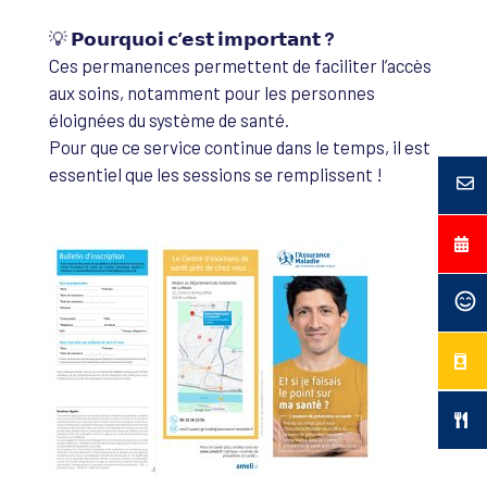
💡
𝗣𝗼𝘂𝗿𝗾𝘂𝗼𝗶 𝗰’𝗲𝘀𝘁 𝗶𝗺𝗽𝗼𝗿𝘁𝗮𝗻𝘁 ?
Ces permanences permettent de faciliter l’accès
aux soins, notamment pour les personnes
éloignées du système de santé.
Pour que ce service continue dans le temps, il est
essentiel que les sessions se remplissent !