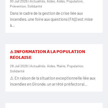
30 Juil 2026
|
Actualités
,
Aides
,
Aides
,
Population
,
Prévention
,
Solidarité
Dans le cadre de la gestion de crise liée aux
incendies, une foire aux questions (FAQ) est mise
à...
⚠️ 𝗜𝗡𝗙𝗢𝗥𝗠𝗔𝗧𝗜𝗢𝗡 𝗔̀ 𝗟𝗔 𝗣𝗢𝗣𝗨𝗟𝗔𝗧𝗜𝗢𝗡
𝗥𝗘́𝗢𝗟𝗔𝗜𝗦𝗘
28 Juil 2026
|
Actualités
,
Aides
,
Mairie
,
Population
,
Solidarité
⚠️ En raison de la situation exceptionnelle liée aux
incendies en Gironde, un arrêté préfectoral...