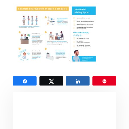
Partagez
Tweetez
Partagez
Épingle