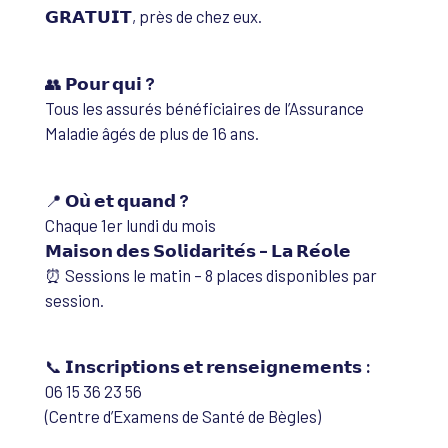
𝗚𝗥𝗔𝗧𝗨𝗜𝗧, près de chez eux.
👥
𝗣𝗼𝘂𝗿 𝗾𝘂𝗶 ?
Tous les assurés bénéficiaires de l’Assurance
Maladie âgés de plus de 16 ans.
📍
𝗢𝘂̀ 𝗲𝘁 𝗾𝘂𝗮𝗻𝗱 ?
Chaque 1er lundi du mois
𝗠𝗮𝗶𝘀𝗼𝗻 𝗱𝗲𝘀 𝗦𝗼𝗹𝗶𝗱𝗮𝗿𝗶𝘁𝗲́𝘀 – 𝗟𝗮 𝗥𝗲́𝗼𝗹𝗲
⏰ Sessions le matin – 8 places disponibles par
session.
📞
𝗜𝗻𝘀𝗰𝗿𝗶𝗽𝘁𝗶𝗼𝗻𝘀 𝗲𝘁 𝗿𝗲𝗻𝘀𝗲𝗶𝗴𝗻𝗲𝗺𝗲𝗻𝘁𝘀 :
06 15 36 23 56
(Centre d’Examens de Santé de Bègles)