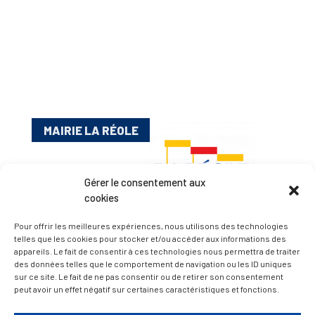
MAIRIE LA RÉOLE
Gérer le consentement aux
cookies
Pour offrir les meilleures expériences, nous utilisons des technologies
telles que les cookies pour stocker et/ou accéder aux informations des
appareils. Le fait de consentir à ces technologies nous permettra de traiter
Esplanade Charles de Gaulle
des données telles que le comportement de navigation ou les ID uniques
sur ce site. Le fait de ne pas consentir ou de retirer son consentement
33 190 La Réole
peut avoir un effet négatif sur certaines caractéristiques et fonctions.
05 56 61 10 11