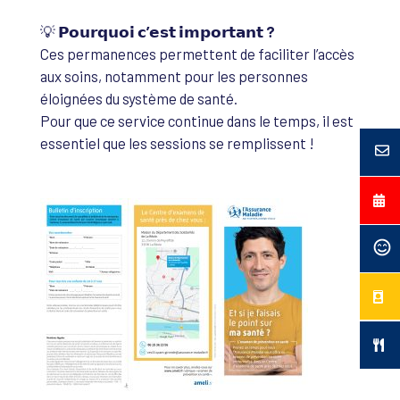
💡
𝗣𝗼𝘂𝗿𝗾𝘂𝗼𝗶 𝗰’𝗲𝘀𝘁 𝗶𝗺𝗽𝗼𝗿𝘁𝗮𝗻𝘁 ?
Ces permanences permettent de faciliter l’accès
aux soins, notamment pour les personnes
éloignées du système de santé.
Pour que ce service continue dans le temps, il est
essentiel que les sessions se remplissent !