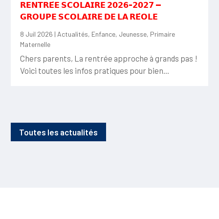
𝗥𝗘𝗡𝗧𝗥𝗘́𝗘 𝗦𝗖𝗢𝗟𝗔𝗜𝗥𝗘 𝟮𝟬𝟮𝟲-𝟮𝟬𝟮𝟳 —
𝗚𝗥𝗢𝗨𝗣𝗘 𝗦𝗖𝗢𝗟𝗔𝗜𝗥𝗘 𝗗𝗘 𝗟𝗔 𝗥𝗘́𝗢𝗟𝗘
8 Juil 2026
|
Actualités
,
Enfance
,
Jeunesse
,
Primaire
Maternelle
Chers parents, La rentrée approche à grands pas !
Voici toutes les infos pratiques pour bien...
Toutes les actualités