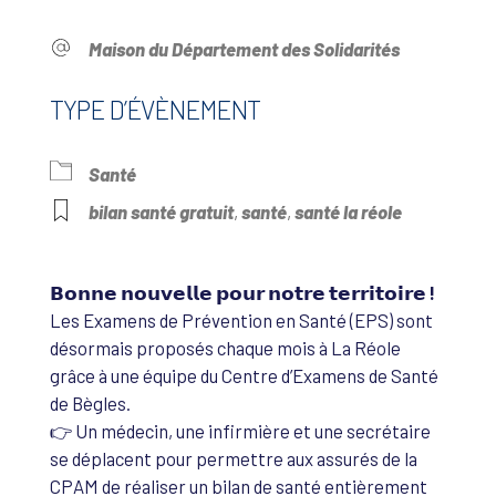
Maison du Département des Solidarités
TYPE D’ÉVÈNEMENT
Santé
bilan santé gratuit
,
santé
,
santé la réole
𝗕𝗼𝗻𝗻𝗲 𝗻𝗼𝘂𝘃𝗲𝗹𝗹𝗲 𝗽𝗼𝘂𝗿 𝗻𝗼𝘁𝗿𝗲 𝘁𝗲𝗿𝗿𝗶𝘁𝗼𝗶𝗿𝗲 !
Les Examens de Prévention en Santé (EPS) sont
désormais proposés chaque mois à La Réole
grâce à une équipe du Centre d’Examens de Santé
de Bègles.
👉 Un médecin, une infirmière et une secrétaire
se déplacent pour permettre aux assurés de la
CPAM de réaliser un bilan de santé entièrement