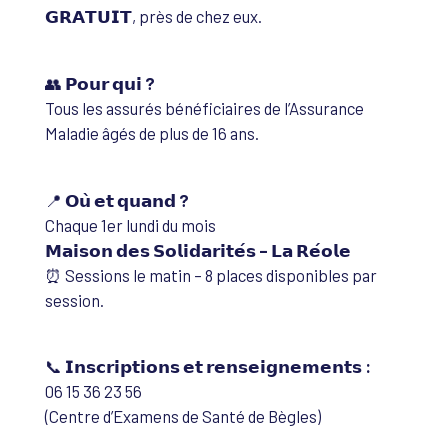
𝗚𝗥𝗔𝗧𝗨𝗜𝗧, près de chez eux.
👥
𝗣𝗼𝘂𝗿 𝗾𝘂𝗶 ?
Tous les assurés bénéficiaires de l’Assurance
Maladie âgés de plus de 16 ans.
📍
𝗢𝘂̀ 𝗲𝘁 𝗾𝘂𝗮𝗻𝗱 ?
Chaque 1er lundi du mois
𝗠𝗮𝗶𝘀𝗼𝗻 𝗱𝗲𝘀 𝗦𝗼𝗹𝗶𝗱𝗮𝗿𝗶𝘁𝗲́𝘀 – 𝗟𝗮 𝗥𝗲́𝗼𝗹𝗲
⏰ Sessions le matin – 8 places disponibles par
session.
📞
𝗜𝗻𝘀𝗰𝗿𝗶𝗽𝘁𝗶𝗼𝗻𝘀 𝗲𝘁 𝗿𝗲𝗻𝘀𝗲𝗶𝗴𝗻𝗲𝗺𝗲𝗻𝘁𝘀 :
06 15 36 23 56
(Centre d’Examens de Santé de Bègles)