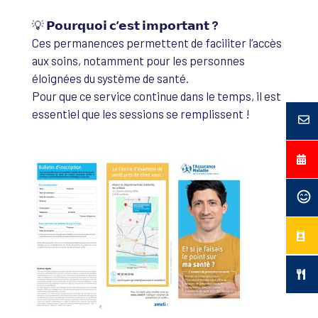
💡
𝗣𝗼𝘂𝗿𝗾𝘂𝗼𝗶 𝗰’𝗲𝘀𝘁 𝗶𝗺𝗽𝗼𝗿𝘁𝗮𝗻𝘁 ?
Ces permanences permettent de faciliter l’accès
aux soins, notamment pour les personnes
éloignées du système de santé.
Pour que ce service continue dans le temps, il est
essentiel que les sessions se remplissent !