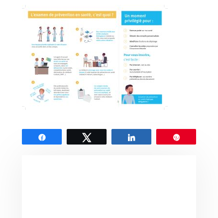
Partagez
Tweetez
Partagez
Épingle