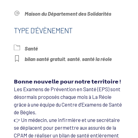
Maison du Département des Solidarités
TYPE D’ÉVÈNEMENT
Santé
bilan santé gratuit
,
santé
,
santé la réole
𝗕𝗼𝗻𝗻𝗲 𝗻𝗼𝘂𝘃𝗲𝗹𝗹𝗲 𝗽𝗼𝘂𝗿 𝗻𝗼𝘁𝗿𝗲 𝘁𝗲𝗿𝗿𝗶𝘁𝗼𝗶𝗿𝗲 !
Les Examens de Prévention en Santé (EPS) sont
désormais proposés chaque mois à La Réole
grâce à une équipe du Centre d’Examens de Santé
de Bègles.
👉 Un médecin, une infirmière et une secrétaire
se déplacent pour permettre aux assurés de la
CPAM de réaliser un bilan de santé entièrement