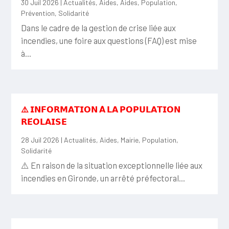
30 Juil 2026
|
Actualités
,
Aides
,
Aides
,
Population
,
Prévention
,
Solidarité
Dans le cadre de la gestion de crise liée aux
incendies, une foire aux questions (FAQ) est mise
à...
⚠️ 𝗜𝗡𝗙𝗢𝗥𝗠𝗔𝗧𝗜𝗢𝗡 𝗔̀ 𝗟𝗔 𝗣𝗢𝗣𝗨𝗟𝗔𝗧𝗜𝗢𝗡
𝗥𝗘́𝗢𝗟𝗔𝗜𝗦𝗘
28 Juil 2026
|
Actualités
,
Aides
,
Mairie
,
Population
,
Solidarité
⚠️ En raison de la situation exceptionnelle liée aux
incendies en Gironde, un arrêté préfectoral...