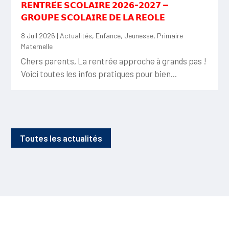
𝗥𝗘𝗡𝗧𝗥𝗘́𝗘 𝗦𝗖𝗢𝗟𝗔𝗜𝗥𝗘 𝟮𝟬𝟮𝟲-𝟮𝟬𝟮𝟳 —
𝗚𝗥𝗢𝗨𝗣𝗘 𝗦𝗖𝗢𝗟𝗔𝗜𝗥𝗘 𝗗𝗘 𝗟𝗔 𝗥𝗘́𝗢𝗟𝗘
8 Juil 2026
|
Actualités
,
Enfance
,
Jeunesse
,
Primaire
Maternelle
Chers parents, La rentrée approche à grands pas !
Voici toutes les infos pratiques pour bien...
Toutes les actualités