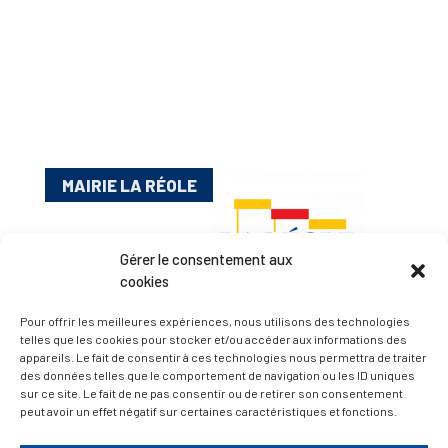
MAIRIE LA RÉOLE
Gérer le consentement aux
cookies
Pour offrir les meilleures expériences, nous utilisons des technologies
telles que les cookies pour stocker et/ou accéder aux informations des
appareils. Le fait de consentir à ces technologies nous permettra de traiter
Esplanade Charles de Gaulle
des données telles que le comportement de navigation ou les ID uniques
sur ce site. Le fait de ne pas consentir ou de retirer son consentement
33 190 La Réole
peut avoir un effet négatif sur certaines caractéristiques et fonctions.
05 56 61 10 11