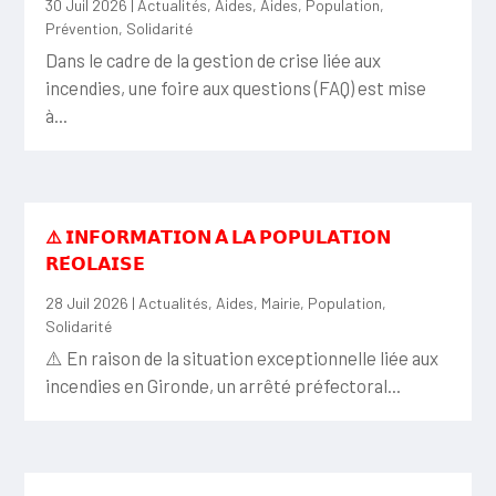
30 Juil 2026
|
Actualités
,
Aides
,
Aides
,
Population
,
Prévention
,
Solidarité
Dans le cadre de la gestion de crise liée aux
incendies, une foire aux questions (FAQ) est mise
à...
⚠️ 𝗜𝗡𝗙𝗢𝗥𝗠𝗔𝗧𝗜𝗢𝗡 𝗔̀ 𝗟𝗔 𝗣𝗢𝗣𝗨𝗟𝗔𝗧𝗜𝗢𝗡
𝗥𝗘́𝗢𝗟𝗔𝗜𝗦𝗘
28 Juil 2026
|
Actualités
,
Aides
,
Mairie
,
Population
,
Solidarité
⚠️ En raison de la situation exceptionnelle liée aux
incendies en Gironde, un arrêté préfectoral...