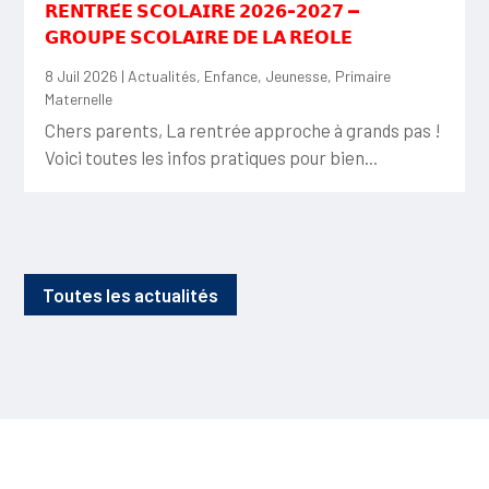
𝗥𝗘𝗡𝗧𝗥𝗘́𝗘 𝗦𝗖𝗢𝗟𝗔𝗜𝗥𝗘 𝟮𝟬𝟮𝟲-𝟮𝟬𝟮𝟳 —
𝗚𝗥𝗢𝗨𝗣𝗘 𝗦𝗖𝗢𝗟𝗔𝗜𝗥𝗘 𝗗𝗘 𝗟𝗔 𝗥𝗘́𝗢𝗟𝗘
8 Juil 2026
|
Actualités
,
Enfance
,
Jeunesse
,
Primaire
Maternelle
Chers parents, La rentrée approche à grands pas !
Voici toutes les infos pratiques pour bien...
Toutes les actualités