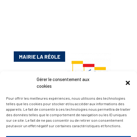
MAIRIE LA RÉOLE
Gérer le consentement aux
cookies
Pour offrir les meilleures expériences, nous utilisons des technologies
telles que les cookies pour stocker et/ou accéder aux informations des
appareils. Le fait de consentir à ces technologies nous permettra de traiter
Esplanade Charles de Gaulle
des données telles que le comportement de navigation ou les ID uniques
sur ce site. Le fait de ne pas consentir ou de retirer son consentement
33 190 La Réole
peut avoir un effet négatif sur certaines caractéristiques et fonctions.
05 56 61 10 11