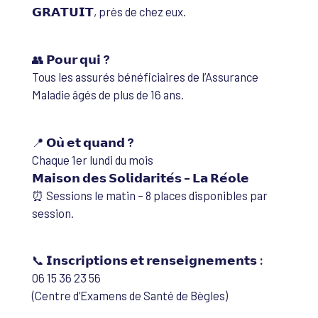
𝗚𝗥𝗔𝗧𝗨𝗜𝗧, près de chez eux.
👥
𝗣𝗼𝘂𝗿 𝗾𝘂𝗶 ?
Tous les assurés bénéficiaires de l’Assurance
Maladie âgés de plus de 16 ans.
📍
𝗢𝘂̀ 𝗲𝘁 𝗾𝘂𝗮𝗻𝗱 ?
Chaque 1er lundi du mois
𝗠𝗮𝗶𝘀𝗼𝗻 𝗱𝗲𝘀 𝗦𝗼𝗹𝗶𝗱𝗮𝗿𝗶𝘁𝗲́𝘀 – 𝗟𝗮 𝗥𝗲́𝗼𝗹𝗲
⏰ Sessions le matin – 8 places disponibles par
session.
📞
𝗜𝗻𝘀𝗰𝗿𝗶𝗽𝘁𝗶𝗼𝗻𝘀 𝗲𝘁 𝗿𝗲𝗻𝘀𝗲𝗶𝗴𝗻𝗲𝗺𝗲𝗻𝘁𝘀 :
06 15 36 23 56
(Centre d’Examens de Santé de Bègles)