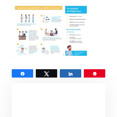
Partagez
Tweetez
Partagez
Épingle