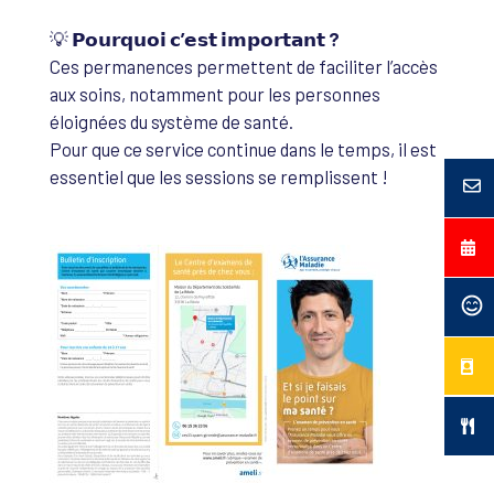
💡
𝗣𝗼𝘂𝗿𝗾𝘂𝗼𝗶 𝗰’𝗲𝘀𝘁 𝗶𝗺𝗽𝗼𝗿𝘁𝗮𝗻𝘁 ?
Ces permanences permettent de faciliter l’accès
aux soins, notamment pour les personnes
éloignées du système de santé.
Pour que ce service continue dans le temps, il est
essentiel que les sessions se remplissent !