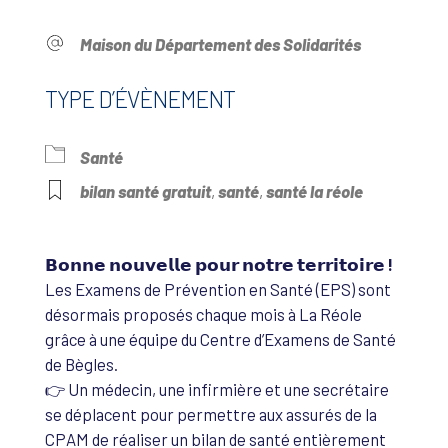
Maison du Département des Solidarités
TYPE D’ÉVÈNEMENT
Santé
bilan santé gratuit
,
santé
,
santé la réole
𝗕𝗼𝗻𝗻𝗲 𝗻𝗼𝘂𝘃𝗲𝗹𝗹𝗲 𝗽𝗼𝘂𝗿 𝗻𝗼𝘁𝗿𝗲 𝘁𝗲𝗿𝗿𝗶𝘁𝗼𝗶𝗿𝗲 !
Les Examens de Prévention en Santé (EPS) sont
désormais proposés chaque mois à La Réole
grâce à une équipe du Centre d’Examens de Santé
de Bègles.
👉 Un médecin, une infirmière et une secrétaire
se déplacent pour permettre aux assurés de la
CPAM de réaliser un bilan de santé entièrement