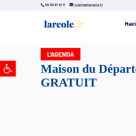
05 56 61 10 11
mairie@lareole.fr
Mair
L'AGENDA
Ouvrir la barre d’outils
Maison du Départe
GRATUIT