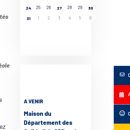
25
26
28
29
24
27
30
tés
1
2
3
4
5
6
31
ce 365
Outlook Live
éole
a
A VENIR
Maison du
Département des
hez