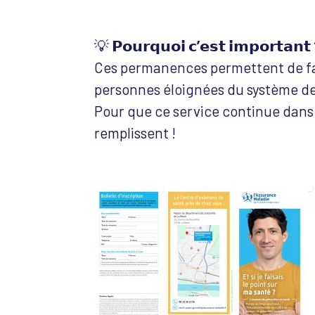
💡
𝗣𝗼𝘂𝗿𝗾𝘂𝗼𝗶 𝗰’𝗲𝘀𝘁 𝗶𝗺𝗽𝗼𝗿𝘁𝗮𝗻𝘁
Ces permanences permettent de fac
personnes éloignées du système de
Pour que ce service continue dans l
remplissent !