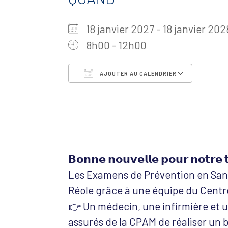
18 janvier 2027 - 18 janvier 2
8h00 - 12h00
AJOUTER AU CALENDRIER
Télécharger ICS
Calen
𝗕𝗼𝗻𝗻𝗲 𝗻𝗼𝘂𝘃𝗲𝗹𝗹𝗲 𝗽𝗼𝘂𝗿 𝗻𝗼𝘁𝗿𝗲 𝘁
Les Examens de Prévention en Sant
Réole grâce à une équipe du Centr
👉 Un médecin, une infirmière et 
assurés de la CPAM de réaliser un b