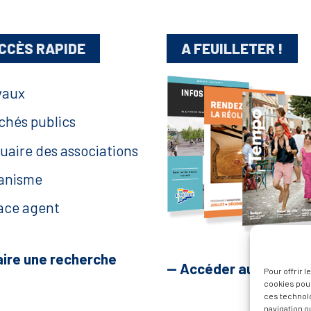
CCÈS RAPIDE
A FEUILLETER !
vaux
chés publics
uaire des associations
anisme
ace agent
aire une recherche
— Accéder au kiosque
Pour offrir 
cookies pour
ces technol
navigation ou