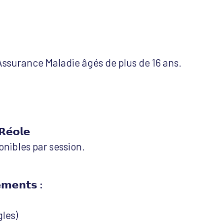
’Assurance Maladie âgés de plus de 16 ans.
𝗥𝗲́𝗼𝗹𝗲
onibles par session.
𝗲𝗺𝗲𝗻𝘁𝘀 :
les)