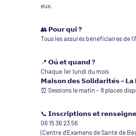
eux.
👥
𝗣𝗼𝘂𝗿 𝗾𝘂𝗶 ?
Tous les assurés bénéficiaires de l
📍
𝗢𝘂̀ 𝗲𝘁 𝗾𝘂𝗮𝗻𝗱 ?
Chaque 1er lundi du mois
𝗠𝗮𝗶𝘀𝗼𝗻 𝗱𝗲𝘀 𝗦𝗼𝗹𝗶𝗱𝗮𝗿𝗶𝘁𝗲́𝘀 – 𝗟𝗮 
⏰ Sessions le matin – 8 places disp
📞
𝗜𝗻𝘀𝗰𝗿𝗶𝗽𝘁𝗶𝗼𝗻𝘀 𝗲𝘁 𝗿𝗲𝗻𝘀𝗲𝗶𝗴𝗻
06 15 36 23 56
(Centre d’Examens de Santé de Bèg