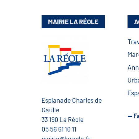
MAIRIE LA RÉOLE
A
Tra
Mar
Ann
Urb
Esp
Esplanade Charles de
Gaulle
— F
33 190 La Réole
05 56 61 10 11
mairie@lareole.fr