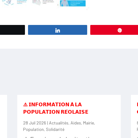
Tweetez
Partagez
Éping
⚠️ 𝗜𝗡𝗙𝗢𝗥𝗠𝗔𝗧𝗜𝗢𝗡 𝗔̀ 𝗟𝗔
𝗣𝗢𝗣𝗨𝗟𝗔𝗧𝗜𝗢𝗡 𝗥𝗘́𝗢𝗟𝗔𝗜𝗦𝗘
28 Juil 2026
|
Actualités
,
Aides
,
Mairie
,
Population
,
Solidarité