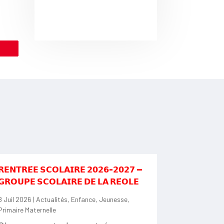
le
𝗥𝗘𝗡𝗧𝗥𝗘́𝗘 𝗦𝗖𝗢𝗟𝗔𝗜𝗥𝗘 𝟮𝟬𝟮𝟲-𝟮𝟬𝟮𝟳 —
𝗚𝗥𝗢𝗨𝗣𝗘 𝗦𝗖𝗢𝗟𝗔𝗜𝗥𝗘 𝗗𝗘 𝗟𝗔 𝗥𝗘́𝗢𝗟𝗘
8 Juil 2026
|
Actualités
,
Enfance
,
Jeunesse
,
Primaire Maternelle