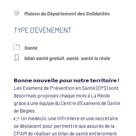
Maison du Département des Solidarités
TYPE D’ÉVÈNEMENT
Santé
bilan santé gratuit
,
santé
,
santé la réole
𝗕𝗼𝗻𝗻𝗲 𝗻𝗼𝘂𝘃𝗲𝗹𝗹𝗲 𝗽𝗼𝘂𝗿 𝗻𝗼𝘁𝗿𝗲 𝘁𝗲𝗿𝗿𝗶𝘁𝗼𝗶𝗿𝗲 !
Les Examens de Prévention en Santé (EPS) sont
désormais proposés chaque mois à La Réole
grâce à une équipe du Centre d’Examens de Santé
de Bègles.
👉 Un médecin, une infirmière et une secrétaire
se déplacent pour permettre aux assurés de la
CPAM de réaliser un bilan de santé entièrement