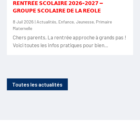
𝗥𝗘𝗡𝗧𝗥𝗘́𝗘 𝗦𝗖𝗢𝗟𝗔𝗜𝗥𝗘 𝟮𝟬𝟮𝟲-𝟮𝟬𝟮𝟳 —
𝗚𝗥𝗢𝗨𝗣𝗘 𝗦𝗖𝗢𝗟𝗔𝗜𝗥𝗘 𝗗𝗘 𝗟𝗔 𝗥𝗘́𝗢𝗟𝗘
8 Juil 2026
|
Actualités
,
Enfance
,
Jeunesse
,
Primaire
Maternelle
Chers parents, La rentrée approche à grands pas !
Voici toutes les infos pratiques pour bien...
Toutes les actualités