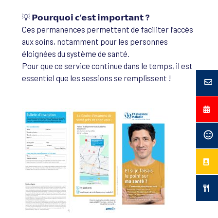
💡
𝗣𝗼𝘂𝗿𝗾𝘂𝗼𝗶 𝗰’𝗲𝘀𝘁 𝗶𝗺𝗽𝗼𝗿𝘁𝗮𝗻𝘁 ?
Ces permanences permettent de faciliter l’accès
aux soins, notamment pour les personnes
éloignées du système de santé.
Pour que ce service continue dans le temps, il est
essentiel que les sessions se remplissent !