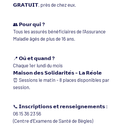
𝗚𝗥𝗔𝗧𝗨𝗜𝗧, près de chez eux.
👥
𝗣𝗼𝘂𝗿 𝗾𝘂𝗶 ?
Tous les assurés bénéficiaires de l’Assurance
Maladie âgés de plus de 16 ans.
📍
𝗢𝘂̀ 𝗲𝘁 𝗾𝘂𝗮𝗻𝗱 ?
Chaque 1er lundi du mois
𝗠𝗮𝗶𝘀𝗼𝗻 𝗱𝗲𝘀 𝗦𝗼𝗹𝗶𝗱𝗮𝗿𝗶𝘁𝗲́𝘀 – 𝗟𝗮 𝗥𝗲́𝗼𝗹𝗲
⏰ Sessions le matin – 8 places disponibles par
session.
📞
𝗜𝗻𝘀𝗰𝗿𝗶𝗽𝘁𝗶𝗼𝗻𝘀 𝗲𝘁 𝗿𝗲𝗻𝘀𝗲𝗶𝗴𝗻𝗲𝗺𝗲𝗻𝘁𝘀 :
06 15 36 23 56
(Centre d’Examens de Santé de Bègles)