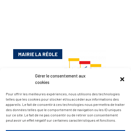
MAIRIE LA RÉOLE
Gérer le consentement aux
cookies
Pour offrir les meilleures expériences, nous utilisons des technologies
telles que les cookies pour stocker et/ou accéder aux informations des
appareils. Le fait de consentir à ces technologies nous permettra de traiter
Esplanade Charles de Gaulle
des données telles que le comportement de navigation ou les ID uniques
sur ce site. Le fait de ne pas consentir ou de retirer son consentement
33 190 La Réole
peut avoir un effet négatif sur certaines caractéristiques et fonctions.
05 56 61 10 11