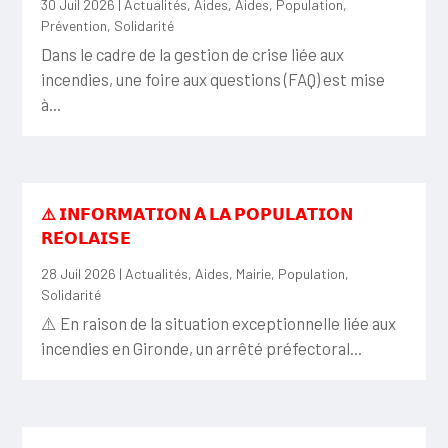
30 Juil 2026
|
Actualités
,
Aides
,
Aides
,
Population
,
Prévention
,
Solidarité
Dans le cadre de la gestion de crise liée aux
incendies, une foire aux questions (FAQ) est mise
à...
⚠️ 𝗜𝗡𝗙𝗢𝗥𝗠𝗔𝗧𝗜𝗢𝗡 𝗔̀ 𝗟𝗔 𝗣𝗢𝗣𝗨𝗟𝗔𝗧𝗜𝗢𝗡
𝗥𝗘́𝗢𝗟𝗔𝗜𝗦𝗘
28 Juil 2026
|
Actualités
,
Aides
,
Mairie
,
Population
,
Solidarité
⚠️ En raison de la situation exceptionnelle liée aux
incendies en Gironde, un arrêté préfectoral...