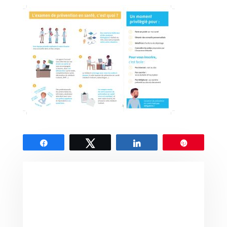
Partagez
Tweetez
Partagez
Épingle