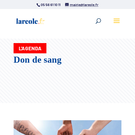
05 56 61 10 11
mairie@lareole.fr
L'AGENDA
Don de sang