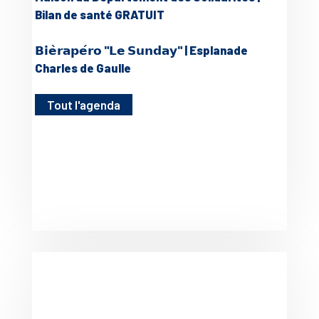
Bilan de santé GRATUIT
𝗕𝗶𝗲̀𝗿𝗮𝗽𝗲́𝗿𝗼 "𝗟𝗲 𝗦𝘂𝗻𝗱𝗮𝘆" | Esplanade
Charles de Gaulle
Tout l'agenda