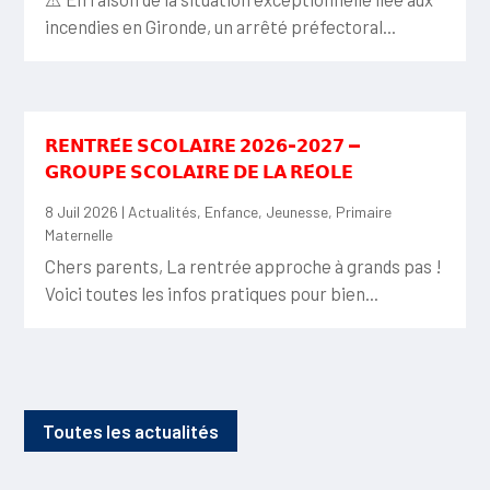
incendies en Gironde, un arrêté préfectoral...
𝗥𝗘𝗡𝗧𝗥𝗘́𝗘 𝗦𝗖𝗢𝗟𝗔𝗜𝗥𝗘 𝟮𝟬𝟮𝟲-𝟮𝟬𝟮𝟳 —
𝗚𝗥𝗢𝗨𝗣𝗘 𝗦𝗖𝗢𝗟𝗔𝗜𝗥𝗘 𝗗𝗘 𝗟𝗔 𝗥𝗘́𝗢𝗟𝗘
8 Juil 2026
|
Actualités
,
Enfance
,
Jeunesse
,
Primaire
Maternelle
Chers parents, La rentrée approche à grands pas !
Voici toutes les infos pratiques pour bien...
Toutes les actualités