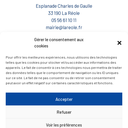
Esplanade Charles de Gaulle
33 190 La Réole
05 56 61 10 11
mairie@lareole.fr
Du lundi au jeudi inclus : 8h30 à 12h30 et 13h30 à
Gérer le consentement aux
cookies
17h00
Vendredi : 9h00 à 12h00
Pour offrir les meilleures expériences, nous utilisons des technologies
telles que les cookies pour stocker et/ou accéder aux informations des
— Contacter la Mairie
appareils. Le fait de consentir à ces technologies nous permettra de traiter
des données telles que le comportement de navigation ou les ID uniques
sur ce site. Le fait de ne pas consentir ou de retirer son consentement
peut avoir un effet négatif sur certaines caractéristiques et fonctions.
ACCÈS RAPIDE
Travaux
Marchés publics
Accepter
Annuaire des associations
Refuser
Urbanisme
Espace agent
Voir les préférences