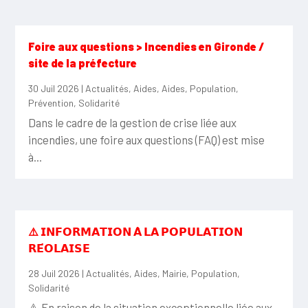
Foire aux questions > Incendies en Gironde /
site de la préfecture
30 Juil 2026
|
Actualités
,
Aides
,
Aides
,
Population
,
Prévention
,
Solidarité
Dans le cadre de la gestion de crise liée aux
incendies, une foire aux questions (FAQ) est mise
à...
⚠️ 𝗜𝗡𝗙𝗢𝗥𝗠𝗔𝗧𝗜𝗢𝗡 𝗔̀ 𝗟𝗔 𝗣𝗢𝗣𝗨𝗟𝗔𝗧𝗜𝗢𝗡
𝗥𝗘́𝗢𝗟𝗔𝗜𝗦𝗘
28 Juil 2026
|
Actualités
,
Aides
,
Mairie
,
Population
,
Solidarité
⚠️ En raison de la situation exceptionnelle liée aux