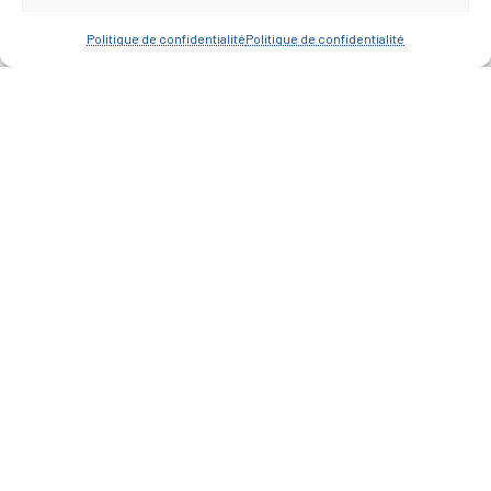
Politique de confidentialité
Politique de confidentialité
— Faire une recherche
A FEUILLETER !