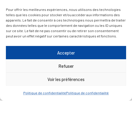
Du lundi au jeudi inclus : 8h30 à 12h30 et 13h30 à
Pour offrir les meilleures expériences, nous utilisons des technologies
telles que les cookies pour stocker et/ou accéder aux informations des
17h00
appareils. Le fait de consentir à ces technologies nous permettra de traiter
des données telles que le comportement de navigation ou les ID uniques
Vendredi : 9h00 à 12h00
sur ce site. Le fait de ne pas consentir ou de retirer son consentement
peut avoir un effet négatif sur certaines caractéristiques et fonctions.
— Contacter la Mairie
Accepter
ACCÈS RAPIDE
Travaux
Refuser
Marchés publics
Annuaire des associations
Voir les préférences
Urbanisme
Politique de confidentialité
Politique de confidentialité
Espace agent
— Faire une recherche