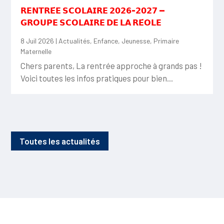
𝗥𝗘𝗡𝗧𝗥𝗘́𝗘 𝗦𝗖𝗢𝗟𝗔𝗜𝗥𝗘 𝟮𝟬𝟮𝟲-𝟮𝟬𝟮𝟳 —
𝗚𝗥𝗢𝗨𝗣𝗘 𝗦𝗖𝗢𝗟𝗔𝗜𝗥𝗘 𝗗𝗘 𝗟𝗔 𝗥𝗘́𝗢𝗟𝗘
8 Juil 2026
|
Actualités
,
Enfance
,
Jeunesse
,
Primaire
Maternelle
Chers parents, La rentrée approche à grands pas !
Voici toutes les infos pratiques pour bien...
Toutes les actualités