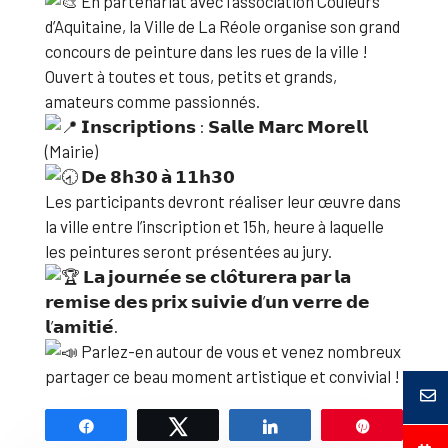
En partenariat avec l’association Couleurs
d’Aquitaine, la Ville de La Réole organise son grand
concours de peinture dans les rues de la ville !
Ouvert à toutes et tous, petits et grands,
amateurs comme passionnés.
𝗜𝗻𝘀𝗰𝗿𝗶𝗽𝘁𝗶𝗼𝗻𝘀 : 𝗦𝗮𝗹𝗹𝗲 𝗠𝗮𝗿𝗰 𝗠𝗼𝗿𝗲𝗹𝗹
(Mairie)
𝗗𝗲 𝟴𝗵𝟯𝟬 𝗮̀ 𝟭𝟭𝗵𝟯𝟬
Les participants devront réaliser leur œuvre dans
la ville entre l’inscription et 15h, heure à laquelle
les peintures seront présentées au jury.
𝗟𝗮 𝗷𝗼𝘂𝗿𝗻𝗲́𝗲 𝘀𝗲 𝗰𝗹𝗼̂𝘁𝘂𝗿𝗲𝗿𝗮 𝗽𝗮𝗿 𝗹𝗮
𝗿𝗲𝗺𝗶𝘀𝗲 𝗱𝗲𝘀 𝗽𝗿𝗶𝘅 𝘀𝘂𝗶𝘃𝗶𝗲 𝗱’𝘂𝗻 𝘃𝗲𝗿𝗿𝗲 𝗱𝗲
𝗹’𝗮𝗺𝗶𝘁𝗶𝗲́.
Parlez-en autour de vous et venez nombreux
partager ce beau moment artistique et convivial !
Partagez
Tweetez
Partagez
Épingle