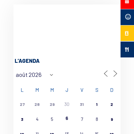
L’AGENDA
L
M
M
J
V
S
D
30
27
28
29
31
1
2
6
4
5
7
8
3
9
11
13
14
15