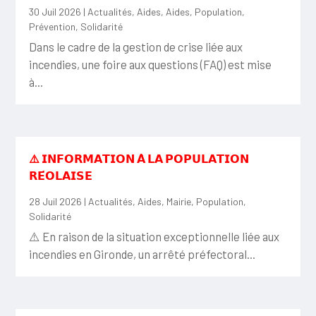
30 Juil 2026
|
Actualités
,
Aides
,
Aides
,
Population
,
Prévention
,
Solidarité
Dans le cadre de la gestion de crise liée aux
incendies, une foire aux questions (FAQ) est mise
à...
⚠️ 𝗜𝗡𝗙𝗢𝗥𝗠𝗔𝗧𝗜𝗢𝗡 𝗔̀ 𝗟𝗔 𝗣𝗢𝗣𝗨𝗟𝗔𝗧𝗜𝗢𝗡
𝗥𝗘́𝗢𝗟𝗔𝗜𝗦𝗘
28 Juil 2026
|
Actualités
,
Aides
,
Mairie
,
Population
,
Solidarité
⚠️ En raison de la situation exceptionnelle liée aux
incendies en Gironde, un arrêté préfectoral...