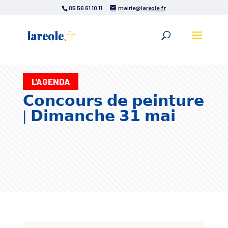
05 56 61 10 11
mairie@lareole.fr
L'AGENDA
𝗖𝗼𝗻𝗰𝗼𝘂𝗿𝘀 𝗱𝗲 𝗽𝗲𝗶𝗻𝘁𝘂𝗿𝗲
| 𝗗𝗶𝗺𝗮𝗻𝗰𝗵𝗲 𝟯𝟭 𝗺𝗮𝗶