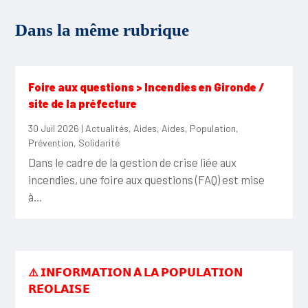
Dans la même rubrique
Foire aux questions > Incendies en Gironde /
site de la préfecture
30 Juil 2026
|
Actualités
,
Aides
,
Aides
,
Population
,
Prévention
,
Solidarité
Dans le cadre de la gestion de crise liée aux
incendies, une foire aux questions (FAQ) est mise
à...
⚠️ 𝗜𝗡𝗙𝗢𝗥𝗠𝗔𝗧𝗜𝗢𝗡 𝗔̀ 𝗟𝗔 𝗣𝗢𝗣𝗨𝗟𝗔𝗧𝗜𝗢𝗡
𝗥𝗘́𝗢𝗟𝗔𝗜𝗦𝗘