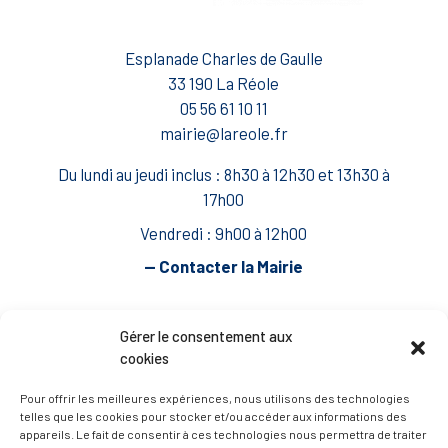
Esplanade Charles de Gaulle
33 190 La Réole
05 56 61 10 11
mairie@lareole.fr
Du lundi au jeudi inclus : 8h30 à 12h30 et 13h30 à
17h00
Vendredi : 9h00 à 12h00
— Contacter la Mairie
ACCÈS RAPIDE
Travaux
Gérer le consentement aux
cookies
Marchés publics
Annuaire des associations
Pour offrir les meilleures expériences, nous utilisons des technologies
telles que les cookies pour stocker et/ou accéder aux informations des
Urbanisme
appareils. Le fait de consentir à ces technologies nous permettra de traiter