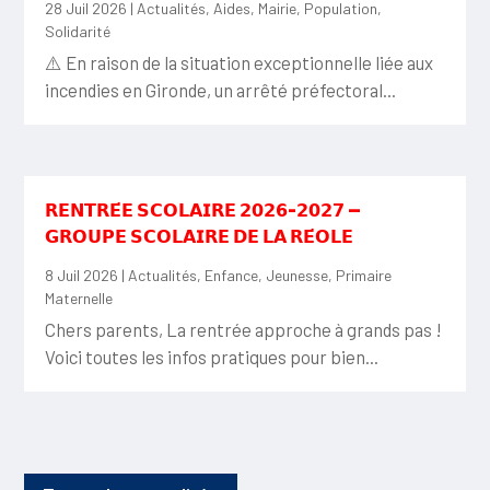
28 Juil 2026
|
Actualités
,
Aides
,
Mairie
,
Population
,
Solidarité
⚠️ En raison de la situation exceptionnelle liée aux
incendies en Gironde, un arrêté préfectoral...
𝗥𝗘𝗡𝗧𝗥𝗘́𝗘 𝗦𝗖𝗢𝗟𝗔𝗜𝗥𝗘 𝟮𝟬𝟮𝟲-𝟮𝟬𝟮𝟳 —
𝗚𝗥𝗢𝗨𝗣𝗘 𝗦𝗖𝗢𝗟𝗔𝗜𝗥𝗘 𝗗𝗘 𝗟𝗔 𝗥𝗘́𝗢𝗟𝗘
8 Juil 2026
|
Actualités
,
Enfance
,
Jeunesse
,
Primaire
Maternelle
Chers parents, La rentrée approche à grands pas !
Voici toutes les infos pratiques pour bien...