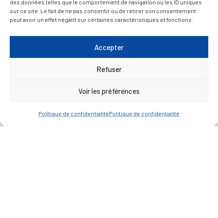
des données telles que le comportement de navigation ou les ID uniques
Espace agent
sur ce site. Le fait de ne pas consentir ou de retirer son consentement
peut avoir un effet négatif sur certaines caractéristiques et fonctions.
— Faire une recherche
Accepter
Refuser
A FEUILLETER !
Voir les préférences
Politique de confidentialité
Politique de confidentialité