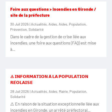
Foire aux questions > Incendies en Gironde /
site de la préfecture
30 Juil 2026
|
Actualités
,
Aides
,
Aides
,
Population
,
Prévention
,
Solidarité
Dans le cadre de la gestion de crise liée aux
incendies, une foire aux questions (FAQ) est mise
à...
⚠️ 𝗜𝗡𝗙𝗢𝗥𝗠𝗔𝗧𝗜𝗢𝗡 𝗔̀ 𝗟𝗔 𝗣𝗢𝗣𝗨𝗟𝗔𝗧𝗜𝗢𝗡
𝗥𝗘́𝗢𝗟𝗔𝗜𝗦𝗘
28 Juil 2026
|
Actualités
,
Aides
,
Mairie
,
Population
,
Solidarité
⚠️ En raison de la situation exceptionnelle liée aux
incendies en Gironde, un arrêté préfectoral...