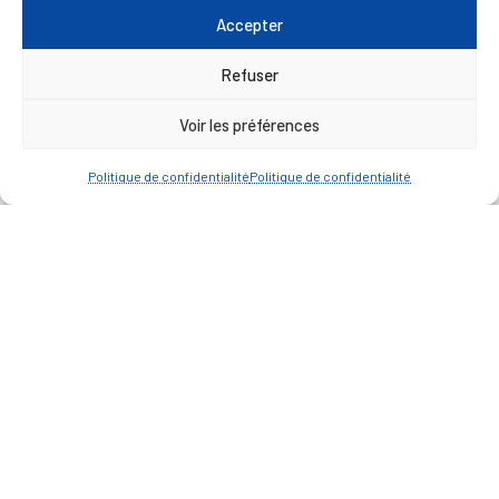
Accepter
A FEUILLETER !
Refuser
Voir les préférences
Politique de confidentialité
Politique de confidentialité