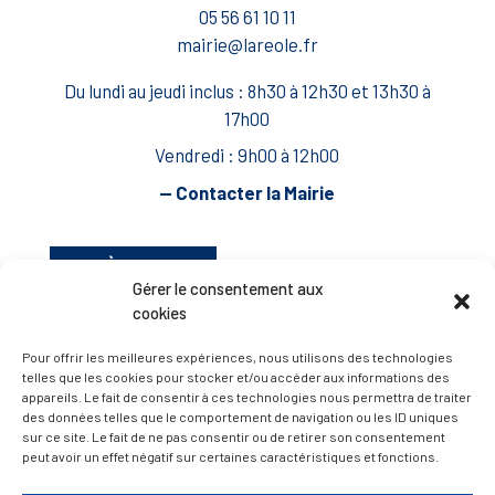
05 56 61 10 11
mairie@lareole.fr
Du lundi au jeudi inclus : 8h30 à 12h30 et 13h30 à
17h00
Vendredi : 9h00 à 12h00
— Contacter la Mairie
ACCÈS RAPIDE
Travaux
Gérer le consentement aux
Marchés publics
cookies
Annuaire des associations
Pour offrir les meilleures expériences, nous utilisons des technologies
Urbanisme
telles que les cookies pour stocker et/ou accéder aux informations des
appareils. Le fait de consentir à ces technologies nous permettra de traiter
Espace agent
des données telles que le comportement de navigation ou les ID uniques
sur ce site. Le fait de ne pas consentir ou de retirer son consentement
peut avoir un effet négatif sur certaines caractéristiques et fonctions.
— Faire une recherche