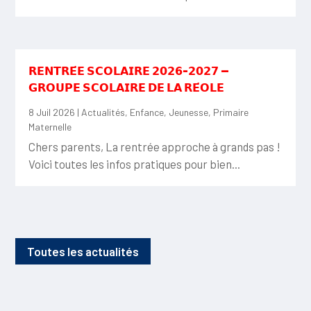
𝗥𝗘𝗡𝗧𝗥𝗘́𝗘 𝗦𝗖𝗢𝗟𝗔𝗜𝗥𝗘 𝟮𝟬𝟮𝟲-𝟮𝟬𝟮𝟳 —
𝗚𝗥𝗢𝗨𝗣𝗘 𝗦𝗖𝗢𝗟𝗔𝗜𝗥𝗘 𝗗𝗘 𝗟𝗔 𝗥𝗘́𝗢𝗟𝗘
8 Juil 2026
|
Actualités
,
Enfance
,
Jeunesse
,
Primaire
Maternelle
Chers parents, La rentrée approche à grands pas !
Voici toutes les infos pratiques pour bien...
Toutes les actualités