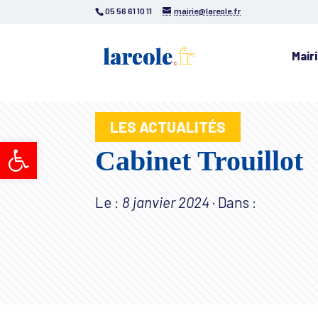
05 56 61 10 11
mairie@lareole.fr
Mair
LES ACTUALITÉS
Ouvrir la barre d’outils
Cabinet Trouillot
Le :
8 janvier 2024
·
Dans :