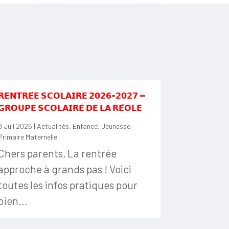
𝗥𝗘𝗡𝗧𝗥𝗘́𝗘 𝗦𝗖𝗢𝗟𝗔𝗜𝗥𝗘 𝟮𝟬𝟮𝟲-𝟮𝟬𝟮𝟳 —
𝗚𝗥𝗢𝗨𝗣𝗘 𝗦𝗖𝗢𝗟𝗔𝗜𝗥𝗘 𝗗𝗘 𝗟𝗔 𝗥𝗘́𝗢𝗟𝗘
8 Juil 2026
|
Actualités
,
Enfance
,
Jeunesse
,
Primaire Maternelle
Chers parents, La rentrée
approche à grands pas ! Voici
toutes les infos pratiques pour
bien...