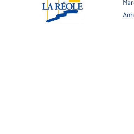
Mar
Ann
Urb
Esp
Esplanade Charles de
Gaulle
— F
33 190 La Réole
05 56 61 10 11
mairie@lareole.fr
Du lundi au jeudi inclus :
8h30 à 12h30 et 13h30 à
17h00
Vendredi : 9h00 à 12h00