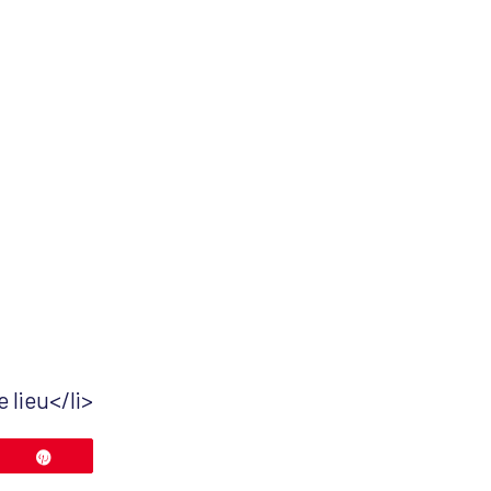
 lieu</li>
ez
Épingle