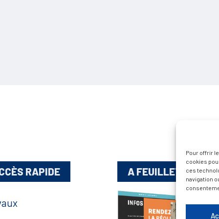
Pour offrir 
cookies pour
CCÈS RAPIDE
A FEUILLETER !
ces technol
navigation ou
consentement
vaux
Ac