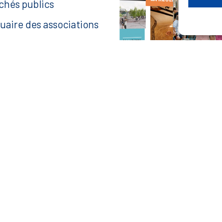
chés publics
uaire des associations
anisme
ace agent
aire une recherche
— Accéder au kiosque