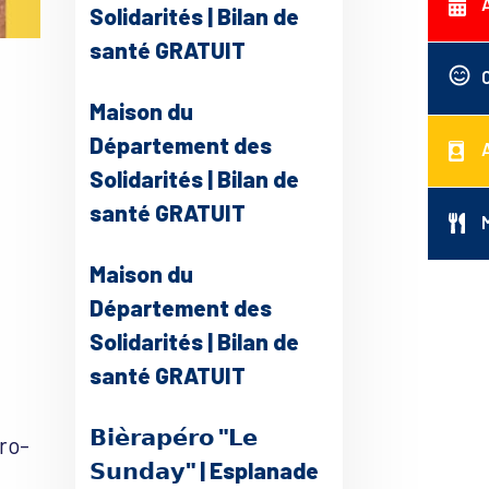
Solidarités | Bilan de
santé GRATUIT
Maison du
Département des
Solidarités | Bilan de
santé GRATUIT
Maison du
Département des
ce 365
Outlook Live
Solidarités | Bilan de
santé GRATUIT
𝗕𝗶𝗲̀𝗿𝗮𝗽𝗲́𝗿𝗼 "𝗟𝗲
tro-
𝗦𝘂𝗻𝗱𝗮𝘆" | Esplanade