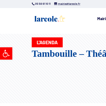
05 56 61 10 11
mairie@lareole.fr
Mair
L'AGENDA
Ouvrir la barre d’outils
Tambouille – Théâ