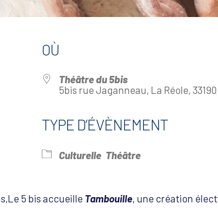
OÙ
Théâtre du 5bis
5bis rue Jaganneau, La Réole, 33190
TYPE D’ÉVÈNEMENT
drier Google
iCalendar
Offi
Culturelle
Théâtre
,Le 5 bis accueille
Tambouille
, une création élec