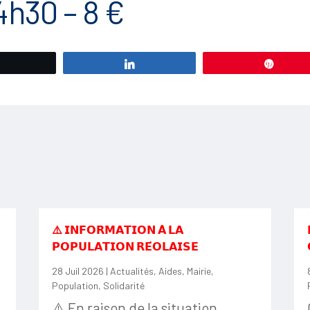
4h30 – 8 €
Tweetez
Partagez
Éping
⚠️ 𝗜𝗡𝗙𝗢𝗥𝗠𝗔𝗧𝗜𝗢𝗡 𝗔̀ 𝗟𝗔
𝗣𝗢𝗣𝗨𝗟𝗔𝗧𝗜𝗢𝗡 𝗥𝗘́𝗢𝗟𝗔𝗜𝗦𝗘
28 Juil 2026
|
Actualités
,
Aides
,
Mairie
,
Population
,
Solidarité
⚠️ En raison de la situation