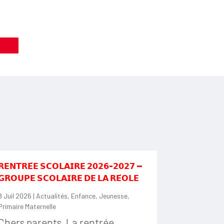
le
𝗥𝗘𝗡𝗧𝗥𝗘́𝗘 𝗦𝗖𝗢𝗟𝗔𝗜𝗥𝗘 𝟮𝟬𝟮𝟲-𝟮𝟬𝟮𝟳 —
𝗚𝗥𝗢𝗨𝗣𝗘 𝗦𝗖𝗢𝗟𝗔𝗜𝗥𝗘 𝗗𝗘 𝗟𝗔 𝗥𝗘́𝗢𝗟𝗘
8 Juil 2026
|
Actualités
,
Enfance
,
Jeunesse
,
Primaire Maternelle
Chers parents, La rentrée