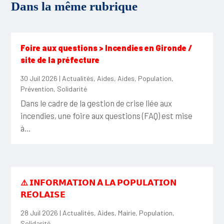
Dans la même rubrique
Foire aux questions > Incendies en Gironde /
site de la préfecture
30 Juil 2026
|
Actualités
,
Aides
,
Aides
,
Population
,
Prévention
,
Solidarité
Dans le cadre de la gestion de crise liée aux
incendies, une foire aux questions (FAQ) est mise
à...
⚠️ 𝗜𝗡𝗙𝗢𝗥𝗠𝗔𝗧𝗜𝗢𝗡 𝗔̀ 𝗟𝗔 𝗣𝗢𝗣𝗨𝗟𝗔𝗧𝗜𝗢𝗡
𝗥𝗘́𝗢𝗟𝗔𝗜𝗦𝗘
28 Juil 2026
|
Actualités
,
Aides
,
Mairie
,
Population
,
Solidarité