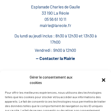
Esplanade Charles de Gaulle
33 190 La Réole
05 56 61 10 11
mairie@lareole.fr
Du lundi au jeudi inclus : 8h30 à 12h30 et 13h30 à
17h00
Vendredi : 9h00 à 12h00
— Contacter la Mairie
ACCÈS RAPIDE
Travaux
Gérer le consentement aux
cookies
Marchés publics
Annuaire des associations
Pour offrir les meilleures expériences, nous utilisons des technologies
telles que les cookies pour stocker et/ou accéder aux informations des
Urbanisme
appareils. Le fait de consentir à ces technologies nous permettra de traiter
des données telles que le comportement de navigation ou les ID uniques
Espace agent
sur ce site. Le fait de ne pas consentir ou de retirer son consentement