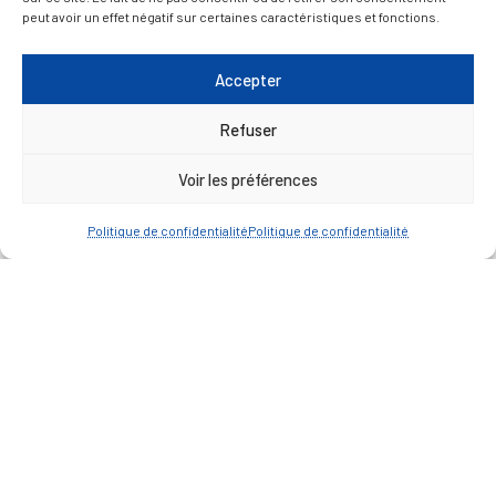
peut avoir un effet négatif sur certaines caractéristiques et fonctions.
— Faire une recherche
Accepter
Refuser
A FEUILLETER !
Voir les préférences
Politique de confidentialité
Politique de confidentialité