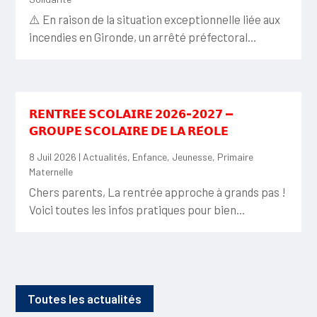
⚠️ En raison de la situation exceptionnelle liée aux
incendies en Gironde, un arrêté préfectoral...
𝗥𝗘𝗡𝗧𝗥𝗘́𝗘 𝗦𝗖𝗢𝗟𝗔𝗜𝗥𝗘 𝟮𝟬𝟮𝟲-𝟮𝟬𝟮𝟳 —
𝗚𝗥𝗢𝗨𝗣𝗘 𝗦𝗖𝗢𝗟𝗔𝗜𝗥𝗘 𝗗𝗘 𝗟𝗔 𝗥𝗘́𝗢𝗟𝗘
8 Juil 2026
|
Actualités
,
Enfance
,
Jeunesse
,
Primaire
Maternelle
Chers parents, La rentrée approche à grands pas !
Voici toutes les infos pratiques pour bien...
Toutes les actualités