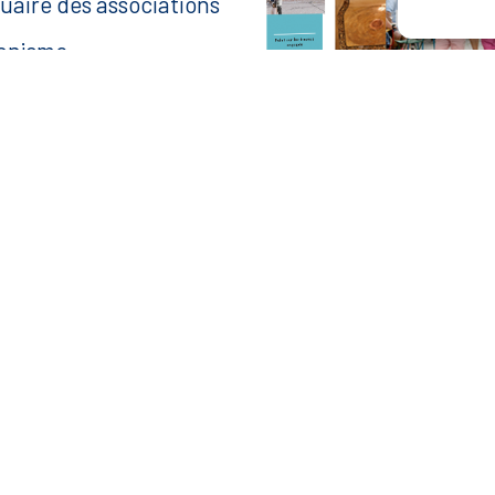
uaire des associations
anisme
ace agent
aire une recherche
— Accéder au kiosque