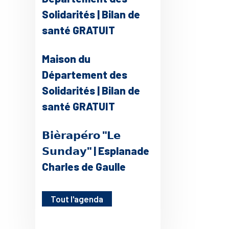
Solidarités | Bilan de
santé GRATUIT
Maison du
Département des
Solidarités | Bilan de
santé GRATUIT
𝗕𝗶𝗲̀𝗿𝗮𝗽𝗲́𝗿𝗼 "𝗟𝗲
𝗦𝘂𝗻𝗱𝗮𝘆" | Esplanade
Charles de Gaulle
Tout l'agenda