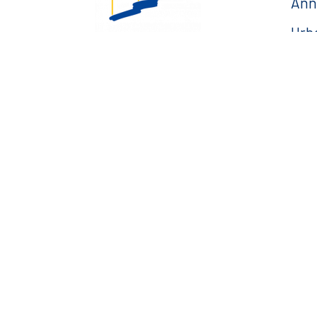
Ann
Urb
Esp
Esplanade Charles de
Gaulle
— F
33 190 La Réole
05 56 61 10 11
mairie@lareole.fr
Du lundi au jeudi inclus :
8h30 à 12h30 et 13h30 à
17h00
Vendredi : 9h00 à 12h00
— Contacter la Mairie