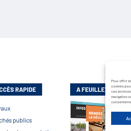
Pour offrir 
cookies pour
CCÈS RAPIDE
A FEUILLETER !
ces technol
navigation ou
consentement
vaux
Ac
chés publics