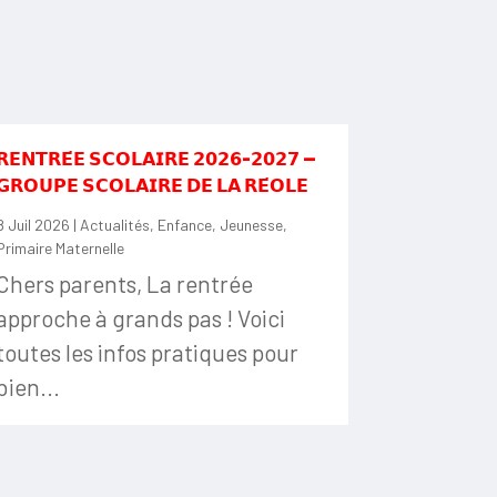
𝗥𝗘𝗡𝗧𝗥𝗘́𝗘 𝗦𝗖𝗢𝗟𝗔𝗜𝗥𝗘 𝟮𝟬𝟮𝟲-𝟮𝟬𝟮𝟳 —
𝗚𝗥𝗢𝗨𝗣𝗘 𝗦𝗖𝗢𝗟𝗔𝗜𝗥𝗘 𝗗𝗘 𝗟𝗔 𝗥𝗘́𝗢𝗟𝗘
8 Juil 2026
|
Actualités
,
Enfance
,
Jeunesse
,
Primaire Maternelle
Chers parents, La rentrée
approche à grands pas ! Voici
toutes les infos pratiques pour
bien...