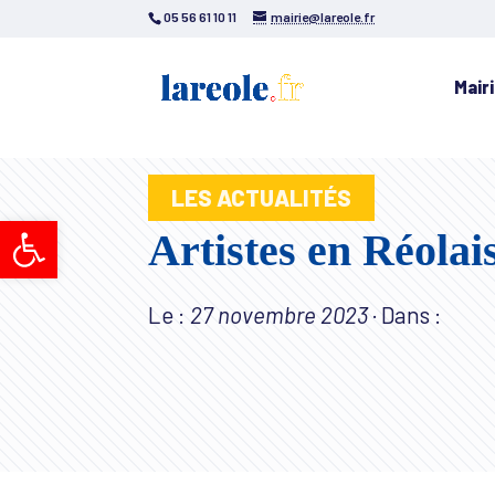
05 56 61 10 11
mairie@lareole.fr
Mair
LES ACTUALITÉS
Ouvrir la barre d’outils
Artistes en Réolai
Le :
27 novembre 2023
·
Dans :