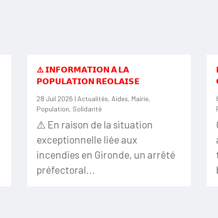
⚠️ 𝗜𝗡𝗙𝗢𝗥𝗠𝗔𝗧𝗜𝗢𝗡 𝗔̀ 𝗟𝗔
𝗣𝗢𝗣𝗨𝗟𝗔𝗧𝗜𝗢𝗡 𝗥𝗘́𝗢𝗟𝗔𝗜𝗦𝗘
28 Juil 2026
|
Actualités
,
Aides
,
Mairie
,
Population
,
Solidarité
⚠️ En raison de la situation
exceptionnelle liée aux
incendies en Gironde, un arrêté
préfectoral...