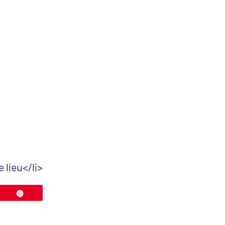
 lieu</li>
ez
Épingle