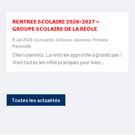
𝗥𝗘𝗡𝗧𝗥𝗘́𝗘 𝗦𝗖𝗢𝗟𝗔𝗜𝗥𝗘 𝟮𝟬𝟮𝟲-𝟮𝟬𝟮𝟳 —
𝗚𝗥𝗢𝗨𝗣𝗘 𝗦𝗖𝗢𝗟𝗔𝗜𝗥𝗘 𝗗𝗘 𝗟𝗔 𝗥𝗘́𝗢𝗟𝗘
8 Juil 2026
|
Actualités
,
Enfance
,
Jeunesse
,
Primaire
Maternelle
Chers parents, La rentrée approche à grands pas !
Voici toutes les infos pratiques pour bien...
Toutes les actualités