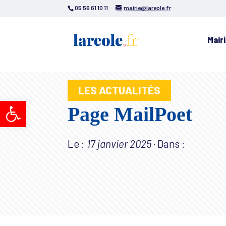
05 56 61 10 11
mairie@lareole.fr
Mair
LES ACTUALITÉS
Ouvrir la barre d’outils
Page MailPoet
Le :
17 janvier 2025
·
Dans :