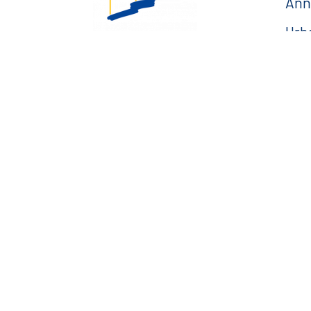
Ann
Urb
Esp
Esplanade Charles de
Gaulle
— F
33 190 La Réole
05 56 61 10 11
mairie@lareole.fr
Du lundi au jeudi inclus :
8h30 à 12h30 et 13h30 à
17h00
Vendredi : 9h00 à 12h00
— Contacter la Mairie