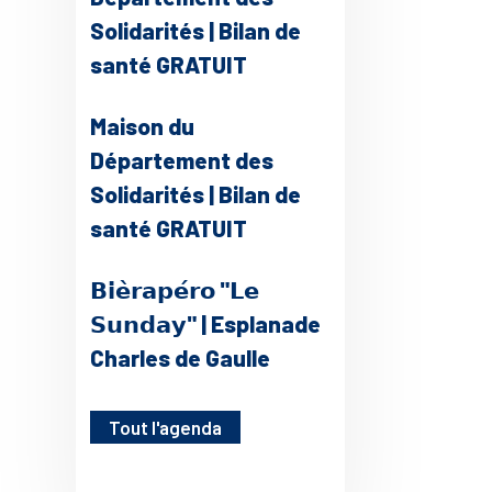
Solidarités | Bilan de
santé GRATUIT
Maison du
Département des
Solidarités | Bilan de
santé GRATUIT
𝗕𝗶𝗲̀𝗿𝗮𝗽𝗲́𝗿𝗼 "𝗟𝗲
𝗦𝘂𝗻𝗱𝗮𝘆" | Esplanade
Charles de Gaulle
Tout l'agenda