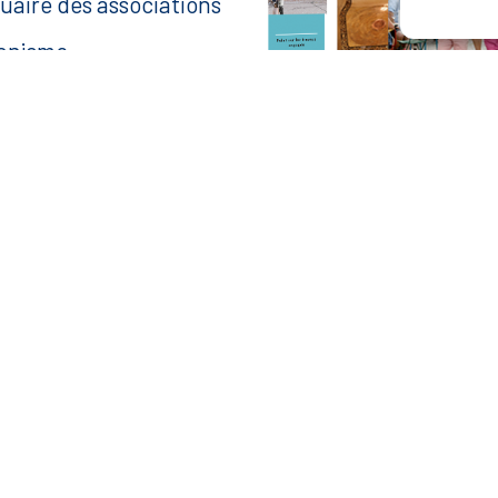
uaire des associations
anisme
ace agent
aire une recherche
— Accéder au kiosque