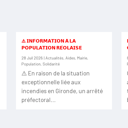
⚠️ 𝗜𝗡𝗙𝗢𝗥𝗠𝗔𝗧𝗜𝗢𝗡 𝗔̀ 𝗟𝗔
𝗣𝗢𝗣𝗨𝗟𝗔𝗧𝗜𝗢𝗡 𝗥𝗘́𝗢𝗟𝗔𝗜𝗦𝗘
28 Juil 2026
|
Actualités
,
Aides
,
Mairie
,
Population
,
Solidarité
⚠️ En raison de la situation
exceptionnelle liée aux
incendies en Gironde, un arrêté
préfectoral...