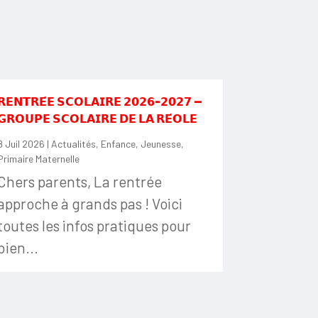
𝗥𝗘𝗡𝗧𝗥𝗘́𝗘 𝗦𝗖𝗢𝗟𝗔𝗜𝗥𝗘 𝟮𝟬𝟮𝟲-𝟮𝟬𝟮𝟳 —
𝗚𝗥𝗢𝗨𝗣𝗘 𝗦𝗖𝗢𝗟𝗔𝗜𝗥𝗘 𝗗𝗘 𝗟𝗔 𝗥𝗘́𝗢𝗟𝗘
8 Juil 2026
|
Actualités
,
Enfance
,
Jeunesse
,
Primaire Maternelle
Chers parents, La rentrée
approche à grands pas ! Voici
toutes les infos pratiques pour
bien...