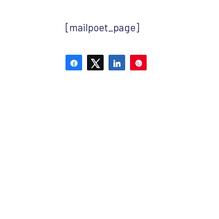
[mailpoet_page]
Partagez
Tweetez
Partagez
Épingle