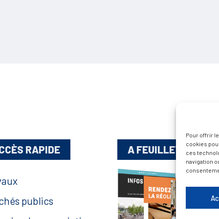
Pour offrir 
cookies pour
CCÈS RAPIDE
A FEUILLETER !
ces technol
navigation ou
consentement
vaux
Ac
chés publics