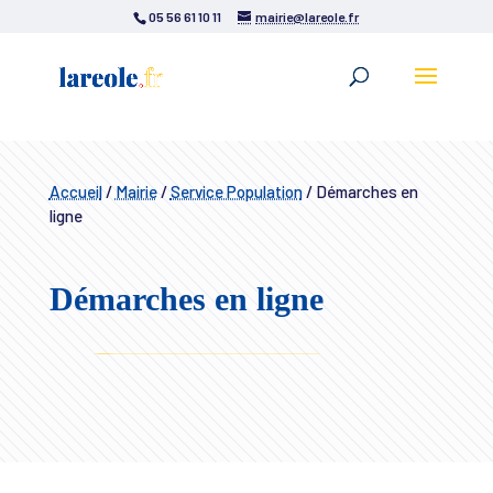
05 56 61 10 11
mairie@lareole.fr
Accueil
/
Mairie
/
Service Population
/
Démarches en
ligne
Démarches en ligne