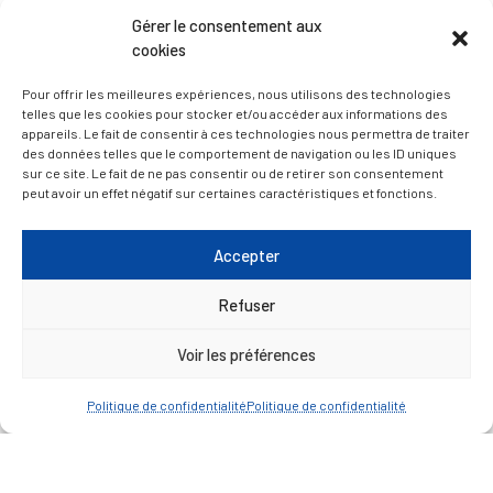
Gérer le consentement aux
D’ART ET D’HISTOIRE
cookies
— Découvrir et visiter
Pour offrir les meilleures expériences, nous utilisons des technologies
telles que les cookies pour stocker et/ou accéder aux informations des
appareils. Le fait de consentir à ces technologies nous permettra de traiter
des données telles que le comportement de navigation ou les ID uniques
sur ce site. Le fait de ne pas consentir ou de retirer son consentement
peut avoir un effet négatif sur certaines caractéristiques et fonctions.
Accepter
Refuser
Voir les préférences
Politique de confidentialité
Politique de confidentialité
Mentions légales
Politique de confidentialité