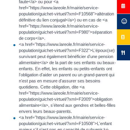
faute</a> ou pour <a
href="https://www.lareole.fr/mairie/service-
population/guichet-virtuel/?xml=F10568">altération
définitive du lien conjugal</a>) ou en cas de <a
href="https://www.lareole.fr/mairie/service-
population/guichet-virtuel/?xml=F980">séparation
de corps</a>.
<a href="https://www.lareole.fr/mairie/service-
population/guichet-virtuel/?xml=F322">L'époux(se)
survivant peut également bénéficier d'une pension
alimentaire</a> de la part de ses enfants ou beaux-
enfants. En effet, les enfants ou petits-enfants ont
l'obligation d'aider un parent ou un grand-parent qui
n'est pas en mesure d'assurer ses besoins
quotidiens. Cette obligation, dite <a
href="https://www.lareole.fr/mairie/service-
population/guichet-virtuel/?xml=F2009">obligation
alimentaire</a>, s'étend aux gendres et belles-filles
envers leurs beaux-parents.
<a href="https://www.lareole.fr/mairie/service-
population/guichet-virtuel/?xml=F10508">L'enfant
majeur s'il n'est pas en capacité de subvenir lui-