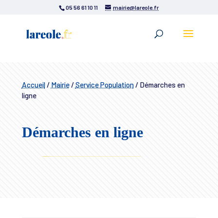
05 56 61 10 11
mairie@lareole.fr
Accueil
/
Mairie
/
Service Population
/
Démarches en
ligne
Démarches en ligne