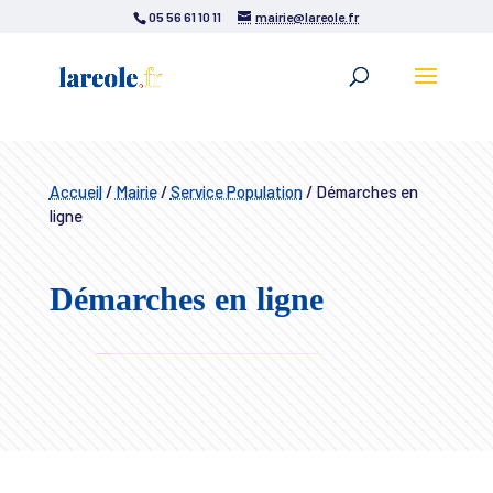
05 56 61 10 11
mairie@lareole.fr
Accueil
/
Mairie
/
Service Population
/
Démarches en
ligne
Démarches en ligne