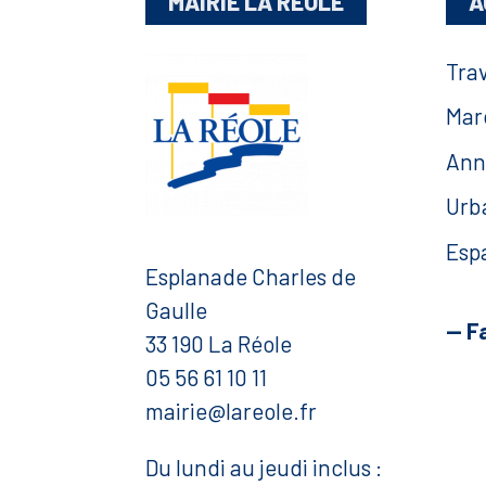
MAIRIE LA RÉOLE
A
Tra
Mar
Ann
Urb
Esp
Esplanade Charles de
Gaulle
— F
33 190 La Réole
05 56 61 10 11
mairie@lareole.fr
Du lundi au jeudi inclus :