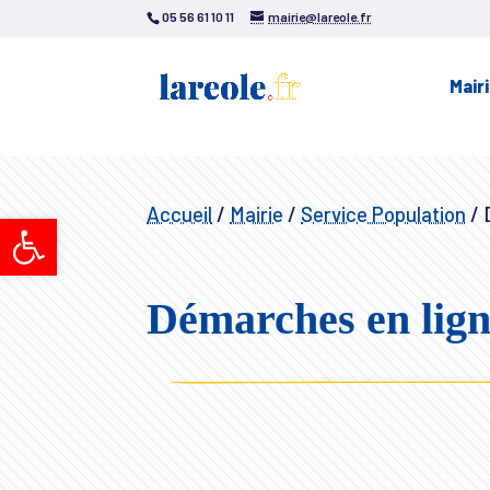
05 56 61 10 11
mairie@lareole.fr
Mair
Accueil
/
Mairie
/
Service Population
/
D
Ouvrir la barre d’outils
Démarches en lig