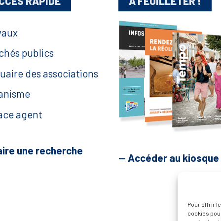
CCÈS RAPIDE
A FEUILLETER !
vaux
chés publics
uaire des associations
anisme
ace agent
aire une recherche
— Accéder au kiosque
Pour offrir 
cookies pour