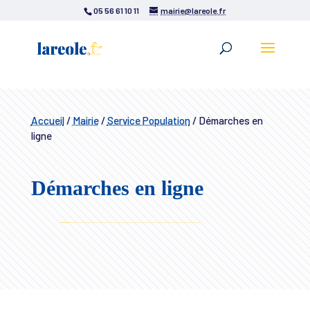
05 56 61 10 11
mairie@lareole.fr
Accueil
/
Mairie
/
Service Population
/
Démarches en
ligne
Démarches en ligne