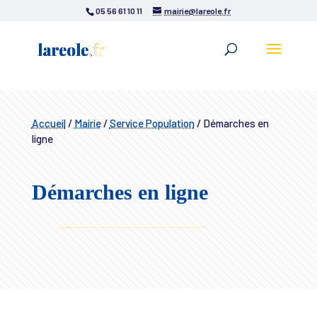
05 56 61 10 11
mairie@lareole.fr
Accueil
/
Mairie
/
Service Population
/
Démarches en
ligne
Démarches en ligne