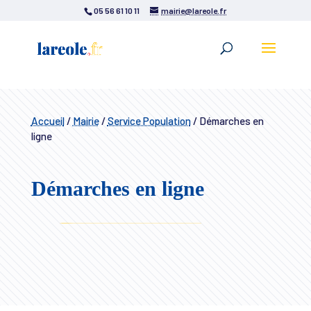
05 56 61 10 11
mairie@lareole.fr
Accueil
/
Mairie
/
Service Population
/
Démarches en
ligne
Démarches en ligne