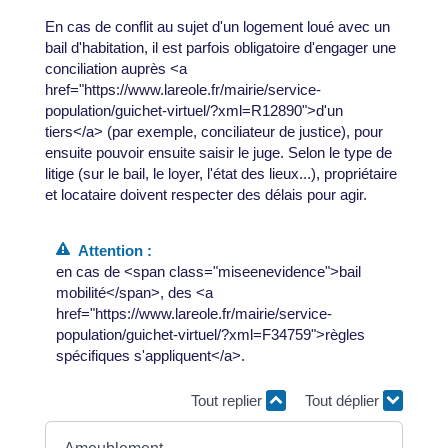
En cas de conflit au sujet d'un logement loué avec un
bail d'habitation, il est parfois obligatoire d'engager une
conciliation auprès <a
href="https://www.lareole.fr/mairie/service-
population/guichet-virtuel/?xml=R12890">d'un
tiers</a> (par exemple, conciliateur de justice), pour
ensuite pouvoir ensuite saisir le juge. Selon le type de
litige (sur le bail, le loyer, l'état des lieux...), propriétaire
et locataire doivent respecter des délais pour agir.
Attention :
en cas de <span class="miseenevidence">bail
mobilité</span>, des <a
href="https://www.lareole.fr/mairie/service-
population/guichet-virtuel/?xml=F34759">règles
spécifiques s'appliquent</a>.
Tout replier
Tout déplier