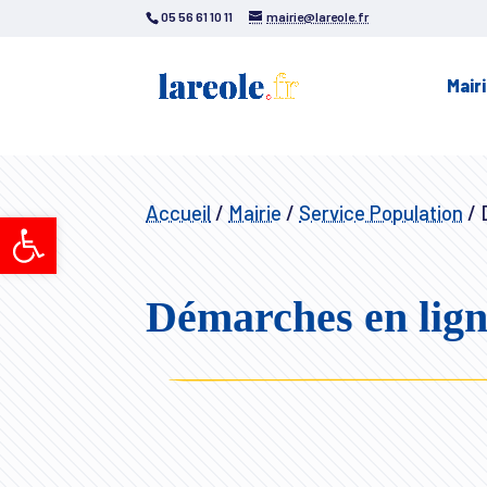
05 56 61 10 11
mairie@lareole.fr
Mair
Accueil
/
Mairie
/
Service Population
/
D
Ouvrir la barre d’outils
Démarches en lig