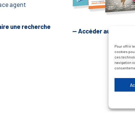
ace agent
aire une recherche
— Accéder au kiosque
Pour offrir 
cookies pour
ces technol
navigation ou
consentement
Ac
Plan du site
Contacter la Mairie