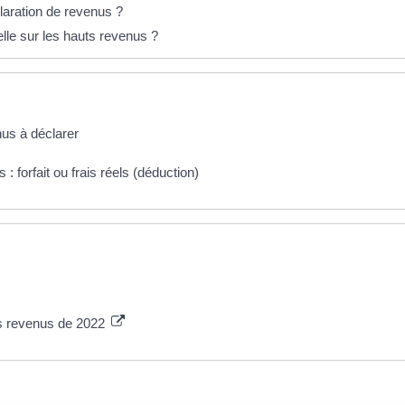
claration de revenus ?
elle sur les hauts revenus ?
nus à déclarer
: forfait ou frais réels (déduction)
es revenus de 2022