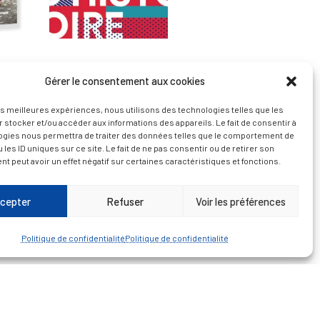
— Découvrir et visiter
Gérer le consentement aux cookies
les meilleures expériences, nous utilisons des technologies telles que les
 stocker et/ou accéder aux informations des appareils. Le fait de consentir à
ogies nous permettra de traiter des données telles que le comportement de
 les ID uniques sur ce site. Le fait de ne pas consentir ou de retirer son
 peut avoir un effet négatif sur certaines caractéristiques et fonctions.
cepter
Refuser
Voir les préférences
Politique de confidentialité
Politique de confidentialité