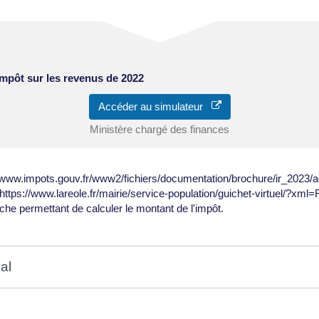
impôt sur les revenus de 2022
Accéder au simulateur
Ministère chargé des finances
//www.impots.gouv.fr/www2/fichiers/documentation/brochure/ir_2023/a
https://www.lareole.fr/mairie/service-population/guichet-virtuel/?xml=
he permettant de calculer le montant de l'impôt.
al