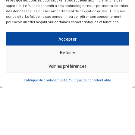
telles que les cookies pour stocker et/ou accéder aux informations des
— Découvrir et visiter
appareils. Le fait de consentir à ces technologies nous permettra de traiter
des données telles que le comportement de navigation ou les ID uniques
sur ce site. Le fait de ne pas consentir ou de retirer son consentement
peut avoir un effet négatif sur certaines caractéristiques et fonctions.
Accepter
Refuser
Voir les préférences
Politique de confidentialité
Politique de confidentialité
Mentions légales
Politique de confidentialité
Plan du site
Contacter la Mairie