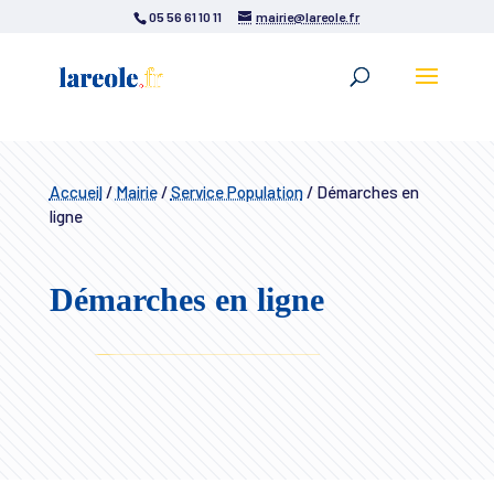
05 56 61 10 11
mairie@lareole.fr
Accueil
/
Mairie
/
Service Population
/
Démarches en
ligne
Démarches en ligne