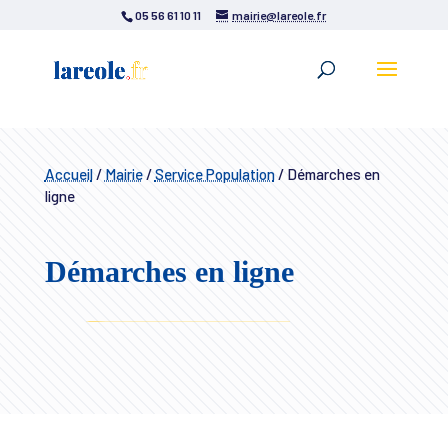
05 56 61 10 11
mairie@lareole.fr
Accueil
/
Mairie
/
Service Population
/
Démarches en
ligne
Démarches en ligne